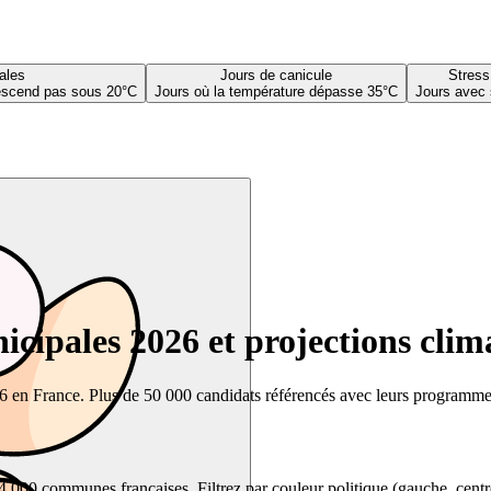
ales
Jours de canicule
Stress
descend pas sous 20°C
Jours où la température dépasse 35°C
Jours avec 
cipales 2026 et projections clim
26 en France. Plus de 50 000 candidats référencés avec leurs programmes,
00 communes françaises. Filtrez par couleur politique (gauche, centre, dr