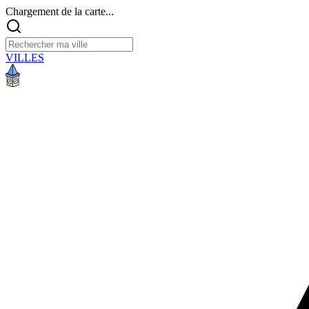
Chargement de la carte...
VILLES