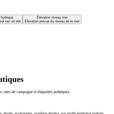
 hydrique
Élévation niveau mer
sol sec en été
Élévation prévue du niveau de la mer
atiques
 sites de campagne et étiquettes politiques.
oite, écologistes, extrême-droite), par profil territorial (urbain,