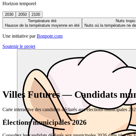
Horizon temporel
2030
2050
2100
Température été
Nuits tropic
Hausse de la température moyenne en été
Nuits où la température ne 
Une initiative par
Bonpote.com
Soutenir le projet
Villes Futures — Candidats muni
Carte interactive des candidats déclarés aux élections municipales 20
Élections municipales 2026
Consultez les candidats déclarés aux municipales 2026 dans plus de 34 0