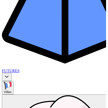
FUTURES
Villes