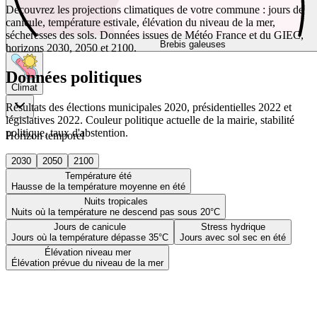
Découvrez les projections climatiques de votre commune : jours de
canicule, température estivale, élévation du niveau de la mer,
sécheresses des sols. Données issues de Météo France et du GIEC,
Brebis galeuses
horizons 2030, 2050 et 2100.
Données politiques
Climat
Résultats des élections municipales 2020, présidentielles 2022 et
législatives 2022. Couleur politique actuelle de la mairie, stabilité
politique, taux d'abstention.
Horizon temporel
2030
2050
2100
Température été
Hausse de la température moyenne en été
Nuits tropicales
Nuits où la température ne descend pas sous 20°C
Jours de canicule
Stress hydrique
Jours où la température dépasse 35°C
Jours avec sol sec en été
Élévation niveau mer
Élévation prévue du niveau de la mer