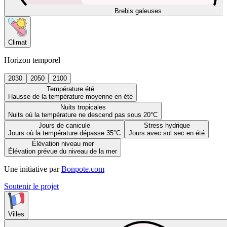
Brebis galeuses
Climat
Horizon temporel
2030
2050
2100
Température été
Hausse de la température moyenne en été
Nuits tropicales
Nuits où la température ne descend pas sous 20°C
Jours de canicule
Stress hydrique
Jours où la température dépasse 35°C
Jours avec sol sec en été
Élévation niveau mer
Élévation prévue du niveau de la mer
Une initiative par
Bonpote.com
Soutenir le projet
Villes