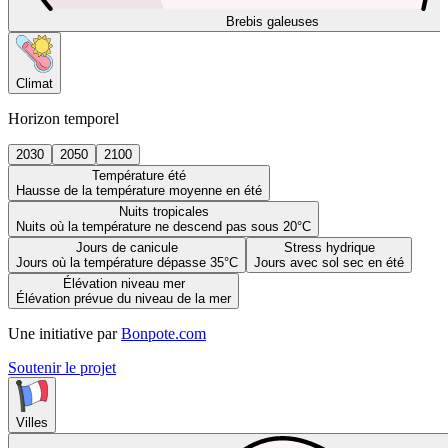
Brebis galeuses
Climat
Horizon temporel
2030
2050
2100
Température été
Hausse de la température moyenne en été
Nuits tropicales
Nuits où la température ne descend pas sous 20°C
Jours de canicule
Stress hydrique
Jours où la température dépasse 35°C
Jours avec sol sec en été
Élévation niveau mer
Élévation prévue du niveau de la mer
Une initiative par
Bonpote.com
Soutenir le projet
Villes