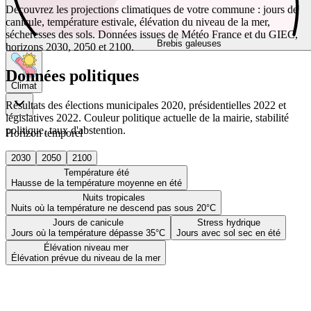
Découvrez les projections climatiques de votre commune : jours de
canicule, température estivale, élévation du niveau de la mer,
sécheresses des sols. Données issues de Météo France et du GIEC,
Brebis galeuses
horizons 2030, 2050 et 2100.
Données politiques
Climat
Résultats des élections municipales 2020, présidentielles 2022 et
législatives 2022. Couleur politique actuelle de la mairie, stabilité
politique, taux d'abstention.
Horizon temporel
2030
2050
2100
Température été
Hausse de la température moyenne en été
Nuits tropicales
Nuits où la température ne descend pas sous 20°C
Jours de canicule
Stress hydrique
Jours où la température dépasse 35°C
Jours avec sol sec en été
Élévation niveau mer
Élévation prévue du niveau de la mer