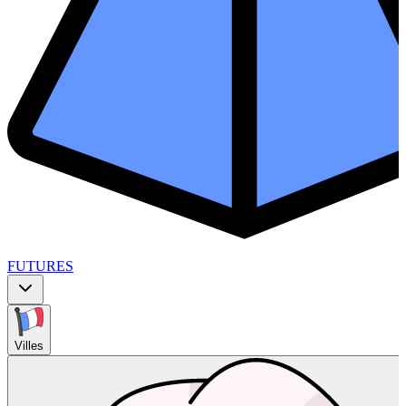
FUTURES
Villes