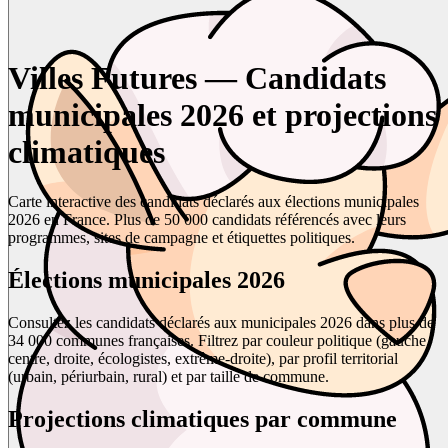
Villes Futures — Candidats
municipales 2026 et projections
climatiques
Carte interactive des candidats déclarés aux élections municipales
2026 en France. Plus de 50 000 candidats référencés avec leurs
programmes, sites de campagne et étiquettes politiques.
Élections municipales 2026
Consultez les candidats déclarés aux municipales 2026 dans plus de
34 000 communes françaises. Filtrez par couleur politique (gauche,
centre, droite, écologistes, extrême-droite), par profil territorial
(urbain, périurbain, rural) et par taille de commune.
Projections climatiques par commune