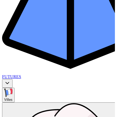
FUTURES
Villes