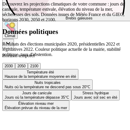
Découvrez les projections climatiques de votre commune : jours de
canicule, température estivale, élévation du niveau de la mer,
sécheresses des sols. Données issues de Météo France et du GIEC,
Brebis galeuses
horizons 2030, 2050 et 2100.
Données politiques
Climat
Résultats des élections municipales 2020, présidentielles 2022 et
législatives 2022. Couleur politique actuelle de la mairie, stabilité
politique, taux d'abstention.
Horizon temporel
2030
2050
2100
Température été
Hausse de la température moyenne en été
Nuits tropicales
Nuits où la température ne descend pas sous 20°C
Jours de canicule
Stress hydrique
Jours où la température dépasse 35°C
Jours avec sol sec en été
Élévation niveau mer
Élévation prévue du niveau de la mer