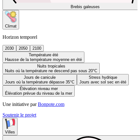
Brebis galeuses
Climat
Horizon temporel
2030
2050
2100
Température été
Hausse de la température moyenne en été
Nuits tropicales
Nuits où la température ne descend pas sous 20°C
Jours de canicule
Stress hydrique
Jours où la température dépasse 35°C
Jours avec sol sec en été
Élévation niveau mer
Élévation prévue du niveau de la mer
Une initiative par
Bonpote.com
Soutenir le projet
Villes