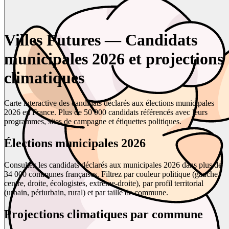
Villes Futures — Candidats
municipales 2026 et projections
climatiques
Carte interactive des candidats déclarés aux élections municipales
2026 en France. Plus de 50 000 candidats référencés avec leurs
programmes, sites de campagne et étiquettes politiques.
Élections municipales 2026
Consultez les candidats déclarés aux municipales 2026 dans plus de
34 000 communes françaises. Filtrez par couleur politique (gauche,
centre, droite, écologistes, extrême-droite), par profil territorial
(urbain, périurbain, rural) et par taille de commune.
Projections climatiques par commune