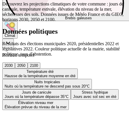
Découvrez les projections climatiques de votre commune : jours de
canicule, température estivale, élévation du niveau de la mer,
sécheresses des sols. Données issues de Météo France et du GIEC,
Brebis galeuses
horizons 2030, 2050 et 2100.
Données politiques
Climat
Résultats des élections municipales 2020, présidentielles 2022 et
législatives 2022. Couleur politique actuelle de la mairie, stabilité
politique, taux d'abstention.
Horizon temporel
2030
2050
2100
Température été
Hausse de la température moyenne en été
Nuits tropicales
Nuits où la température ne descend pas sous 20°C
Jours de canicule
Stress hydrique
Jours où la température dépasse 35°C
Jours avec sol sec en été
Élévation niveau mer
Élévation prévue du niveau de la mer