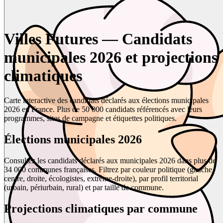
Villes Futures — Candidats
municipales 2026 et projections
climatiques
Carte interactive des candidats déclarés aux élections municipales
2026 en France. Plus de 50 000 candidats référencés avec leurs
programmes, sites de campagne et étiquettes politiques.
Élections municipales 2026
Consultez les candidats déclarés aux municipales 2026 dans plus de
34 000 communes françaises. Filtrez par couleur politique (gauche,
centre, droite, écologistes, extrême-droite), par profil territorial
(urbain, périurbain, rural) et par taille de commune.
Projections climatiques par commune