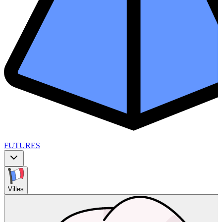
FUTURES
Villes