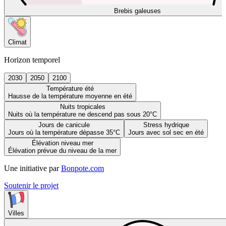
Brebis galeuses
Climat
Horizon temporel
2030
2050
2100
Température été
Hausse de la température moyenne en été
Nuits tropicales
Nuits où la température ne descend pas sous 20°C
Jours de canicule
Stress hydrique
Jours où la température dépasse 35°C
Jours avec sol sec en été
Élévation niveau mer
Élévation prévue du niveau de la mer
Une initiative par
Bonpote.com
Soutenir le projet
Villes