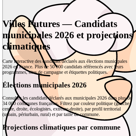
Villes Futures — Candidats
municipales 2026 et projections
climatiques
Carte interactive des candidats déclarés aux élections municipales
2026 en France. Plus de 50 000 candidats référencés avec leurs
programmes, sites de campagne et étiquettes politiques.
Élections municipales 2026
Consultez les candidats déclarés aux municipales 2026 dans plus de
34 000 communes françaises. Filtrez par couleur politique (gauche,
centre, droite, écologistes, extrême-droite), par profil territorial
(urbain, périurbain, rural) et par taille de commune.
Projections climatiques par commune