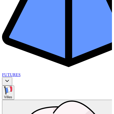
FUTURES
Villes