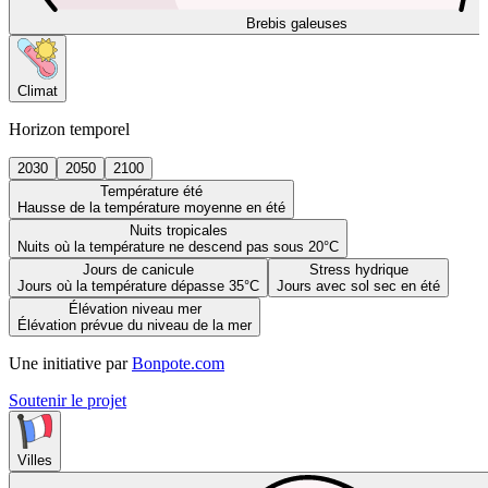
Brebis galeuses
Climat
Horizon temporel
2030
2050
2100
Température été
Hausse de la température moyenne en été
Nuits tropicales
Nuits où la température ne descend pas sous 20°C
Jours de canicule
Stress hydrique
Jours où la température dépasse 35°C
Jours avec sol sec en été
Élévation niveau mer
Élévation prévue du niveau de la mer
Une initiative par
Bonpote.com
Soutenir le projet
Villes