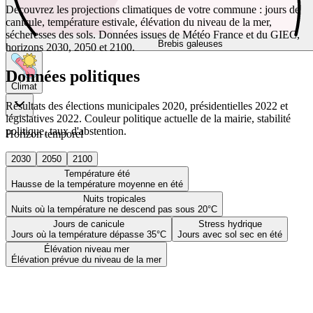
Découvrez les projections climatiques de votre commune : jours de
canicule, température estivale, élévation du niveau de la mer,
sécheresses des sols. Données issues de Météo France et du GIEC,
Brebis galeuses
horizons 2030, 2050 et 2100.
Données politiques
Climat
Résultats des élections municipales 2020, présidentielles 2022 et
législatives 2022. Couleur politique actuelle de la mairie, stabilité
politique, taux d'abstention.
Horizon temporel
2030
2050
2100
Température été
Hausse de la température moyenne en été
Nuits tropicales
Nuits où la température ne descend pas sous 20°C
Jours de canicule
Stress hydrique
Jours où la température dépasse 35°C
Jours avec sol sec en été
Élévation niveau mer
Élévation prévue du niveau de la mer