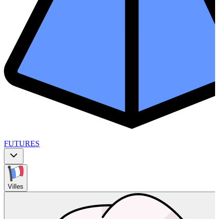
FUTURES
Villes