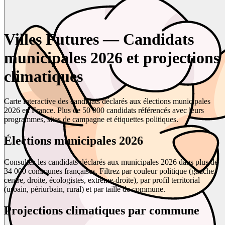
Villes Futures — Candidats
municipales 2026 et projections
climatiques
Carte interactive des candidats déclarés aux élections municipales
2026 en France. Plus de 50 000 candidats référencés avec leurs
programmes, sites de campagne et étiquettes politiques.
Élections municipales 2026
Consultez les candidats déclarés aux municipales 2026 dans plus de
34 000 communes françaises. Filtrez par couleur politique (gauche,
centre, droite, écologistes, extrême-droite), par profil territorial
(urbain, périurbain, rural) et par taille de commune.
Projections climatiques par commune