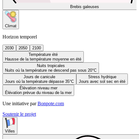
Brebis galeuses
Climat
Horizon temporel
2030
2050
2100
Température été
Hausse de la température moyenne en été
Nuits tropicales
Nuits où la température ne descend pas sous 20°C
Jours de canicule
Stress hydrique
Jours où la température dépasse 35°C
Jours avec sol sec en été
Élévation niveau mer
Élévation prévue du niveau de la mer
Une initiative par
Bonpote.com
Soutenir le projet
Villes