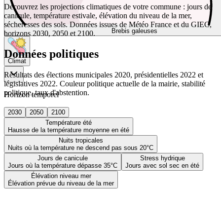
Découvrez les projections climatiques de votre commune : jours de
canicule, température estivale, élévation du niveau de la mer,
sécheresses des sols. Données issues de Météo France et du GIEC,
Brebis galeuses
horizons 2030, 2050 et 2100.
Données politiques
Climat
Résultats des élections municipales 2020, présidentielles 2022 et
législatives 2022. Couleur politique actuelle de la mairie, stabilité
politique, taux d'abstention.
Horizon temporel
2030
2050
2100
Température été
Hausse de la température moyenne en été
Nuits tropicales
Nuits où la température ne descend pas sous 20°C
Jours de canicule
Stress hydrique
Jours où la température dépasse 35°C
Jours avec sol sec en été
Élévation niveau mer
Élévation prévue du niveau de la mer