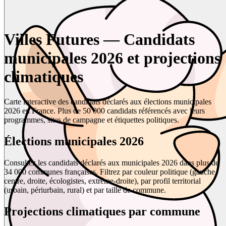
Villes Futures — Candidats
municipales 2026 et projections
climatiques
Carte interactive des candidats déclarés aux élections municipales
2026 en France. Plus de 50 000 candidats référencés avec leurs
programmes, sites de campagne et étiquettes politiques.
Élections municipales 2026
Consultez les candidats déclarés aux municipales 2026 dans plus de
34 000 communes françaises. Filtrez par couleur politique (gauche,
centre, droite, écologistes, extrême-droite), par profil territorial
(urbain, périurbain, rural) et par taille de commune.
Projections climatiques par commune