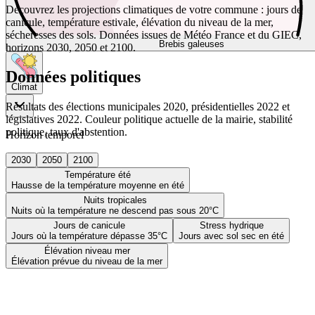
Découvrez les projections climatiques de votre commune : jours de
canicule, température estivale, élévation du niveau de la mer,
sécheresses des sols. Données issues de Météo France et du GIEC,
Brebis galeuses
horizons 2030, 2050 et 2100.
Données politiques
Climat
Résultats des élections municipales 2020, présidentielles 2022 et
législatives 2022. Couleur politique actuelle de la mairie, stabilité
politique, taux d'abstention.
Horizon temporel
2030
2050
2100
Température été
Hausse de la température moyenne en été
Nuits tropicales
Nuits où la température ne descend pas sous 20°C
Jours de canicule
Stress hydrique
Jours où la température dépasse 35°C
Jours avec sol sec en été
Élévation niveau mer
Élévation prévue du niveau de la mer