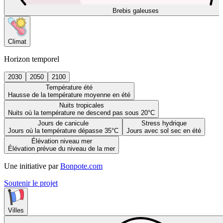
Brebis galeuses
Climat
Horizon temporel
2030
2050
2100
Température été
Hausse de la température moyenne en été
Nuits tropicales
Nuits où la température ne descend pas sous 20°C
Jours de canicule
Stress hydrique
Jours où la température dépasse 35°C
Jours avec sol sec en été
Élévation niveau mer
Élévation prévue du niveau de la mer
Une initiative par
Bonpote.com
Soutenir le projet
Villes