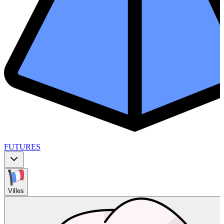
FUTURES
Villes