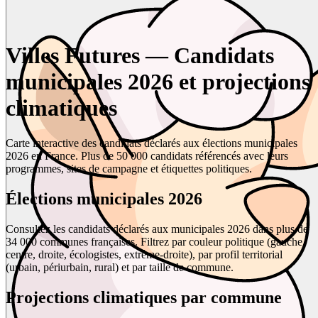
Villes Futures — Candidats
municipales 2026 et projections
climatiques
Carte interactive des candidats déclarés aux élections municipales
2026 en France. Plus de 50 000 candidats référencés avec leurs
programmes, sites de campagne et étiquettes politiques.
Élections municipales 2026
Consultez les candidats déclarés aux municipales 2026 dans plus de
34 000 communes françaises. Filtrez par couleur politique (gauche,
centre, droite, écologistes, extrême-droite), par profil territorial
(urbain, périurbain, rural) et par taille de commune.
Projections climatiques par commune