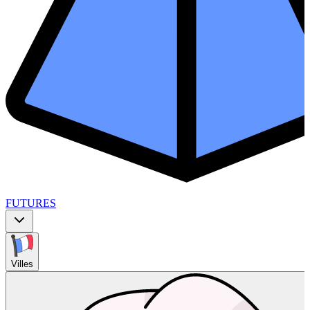
FUTURES
Villes