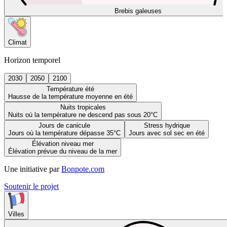
Brebis galeuses
Climat
Horizon temporel
2030
2050
2100
Température été
Hausse de la température moyenne en été
Nuits tropicales
Nuits où la température ne descend pas sous 20°C
Jours de canicule
Stress hydrique
Jours où la température dépasse 35°C
Jours avec sol sec en été
Élévation niveau mer
Élévation prévue du niveau de la mer
Une initiative par
Bonpote.com
Soutenir le projet
Villes