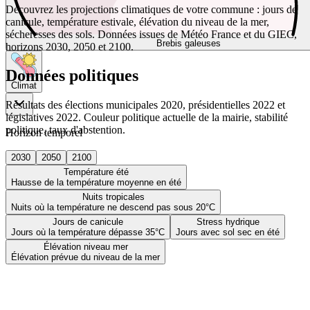
Découvrez les projections climatiques de votre commune : jours de
canicule, température estivale, élévation du niveau de la mer,
sécheresses des sols. Données issues de Météo France et du GIEC,
Brebis galeuses
horizons 2030, 2050 et 2100.
Données politiques
Climat
Résultats des élections municipales 2020, présidentielles 2022 et
législatives 2022. Couleur politique actuelle de la mairie, stabilité
politique, taux d'abstention.
Horizon temporel
2030
2050
2100
Température été
Hausse de la température moyenne en été
Nuits tropicales
Nuits où la température ne descend pas sous 20°C
Jours de canicule
Stress hydrique
Jours où la température dépasse 35°C
Jours avec sol sec en été
Élévation niveau mer
Élévation prévue du niveau de la mer