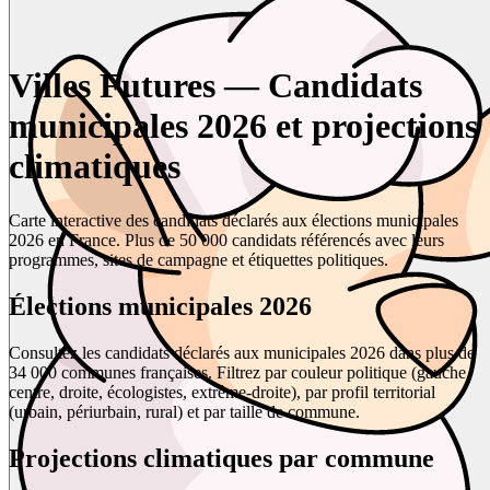
Villes Futures — Candidats
municipales 2026 et projections
climatiques
Carte interactive des candidats déclarés aux élections municipales
2026 en France. Plus de 50 000 candidats référencés avec leurs
programmes, sites de campagne et étiquettes politiques.
Élections municipales 2026
Consultez les candidats déclarés aux municipales 2026 dans plus de
34 000 communes françaises. Filtrez par couleur politique (gauche,
centre, droite, écologistes, extrême-droite), par profil territorial
(urbain, périurbain, rural) et par taille de commune.
Projections climatiques par commune