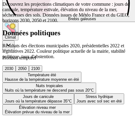
Découvrez les projections climatiques de votre commune : jours de
canicule, température estivale, élévation du niveau de la mer,
sécheresses des sols. Données issues de Météo France et du GIEC,
Brebis galeuses
horizons 2030, 2050 et 2100.
Données politiques
Climat
Résultats des élections municipales 2020, présidentielles 2022 et
législatives 2022. Couleur politique actuelle de la mairie, stabilité
politique, taux d'abstention.
Horizon temporel
2030
2050
2100
Température été
Hausse de la température moyenne en été
Nuits tropicales
Nuits où la température ne descend pas sous 20°C
Jours de canicule
Stress hydrique
Jours où la température dépasse 35°C
Jours avec sol sec en été
Élévation niveau mer
Élévation prévue du niveau de la mer