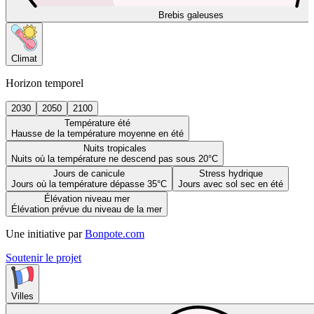
Brebis galeuses
Climat
Horizon temporel
2030
2050
2100
Température été
Hausse de la température moyenne en été
Nuits tropicales
Nuits où la température ne descend pas sous 20°C
Jours de canicule
Stress hydrique
Jours où la température dépasse 35°C
Jours avec sol sec en été
Élévation niveau mer
Élévation prévue du niveau de la mer
Une initiative par
Bonpote.com
Soutenir le projet
Villes