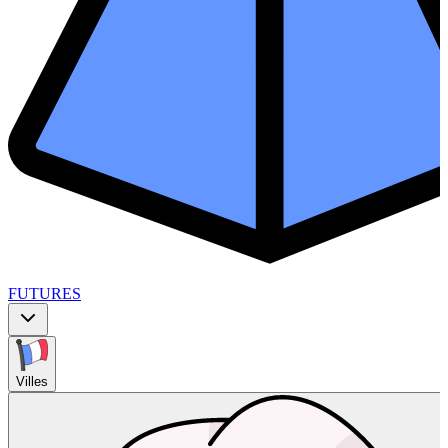
FUTURES
Villes