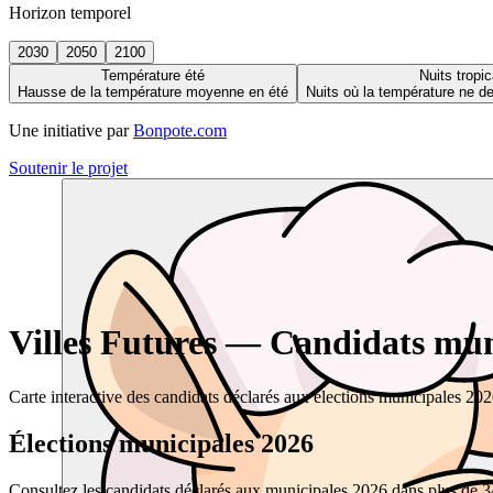
Horizon temporel
2030
2050
2100
Température été
Nuits tropic
Hausse de la température moyenne en été
Nuits où la température ne 
Une initiative par
Bonpote.com
Soutenir le projet
Villes Futures — Candidats muni
Carte interactive des candidats déclarés aux élections municipales 20
Élections municipales 2026
Consultez les candidats déclarés aux municipales 2026 dans plus de 34 0