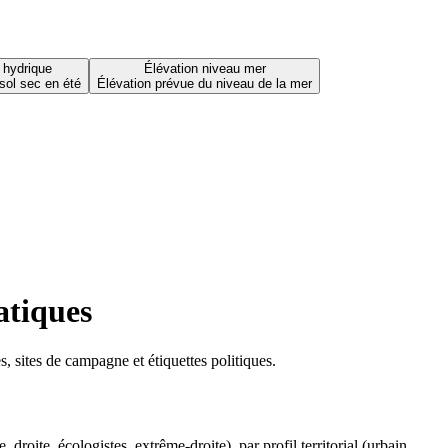
 hydrique
Élévation niveau mer
sol sec en été
Élévation prévue du niveau de la mer
atiques
 sites de campagne et étiquettes politiques.
oite, écologistes, extrême-droite), par profil territorial (urbain,