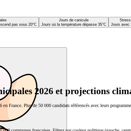
ales
Jours de canicule
Stress
descend pas sous 20°C
Jours où la température dépasse 35°C
Jours avec 
cipales 2026 et projections clim
26 en France. Plus de 50 000 candidats référencés avec leurs programmes,
00 communes françaises. Filtrez par couleur politique (gauche, centre, dr