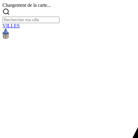
Chargement de la carte...
VILLES