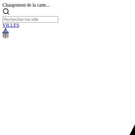
Chargement de la carte...
VILLES