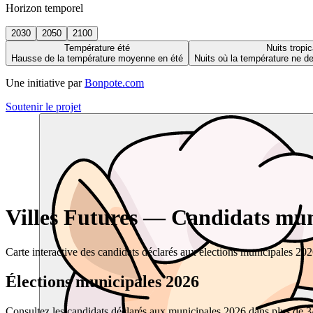
Horizon temporel
2030
2050
2100
Température été
Nuits tropic
Hausse de la température moyenne en été
Nuits où la température ne 
Une initiative par
Bonpote.com
Soutenir le projet
Villes Futures — Candidats muni
Carte interactive des candidats déclarés aux élections municipales 20
Élections municipales 2026
Consultez les candidats déclarés aux municipales 2026 dans plus de 34 0