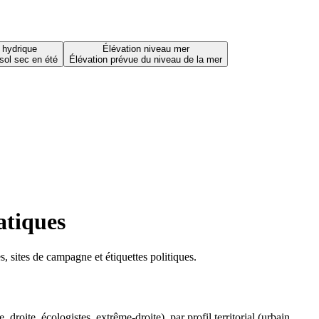
 hydrique
Élévation niveau mer
sol sec en été
Élévation prévue du niveau de la mer
atiques
 sites de campagne et étiquettes politiques.
oite, écologistes, extrême-droite), par profil territorial (urbain,