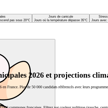
ales
Jours de canicule
Stress
descend pas sous 20°C
Jours où la température dépasse 35°C
Jours avec 
cipales 2026 et projections clim
26 en France. Plus de 50 000 candidats référencés avec leurs programmes,
00 communes françaises. Filtrez par couleur politique (gauche, centre, dr