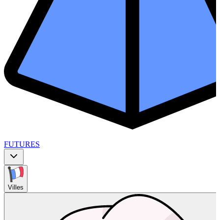
FUTURES
Villes