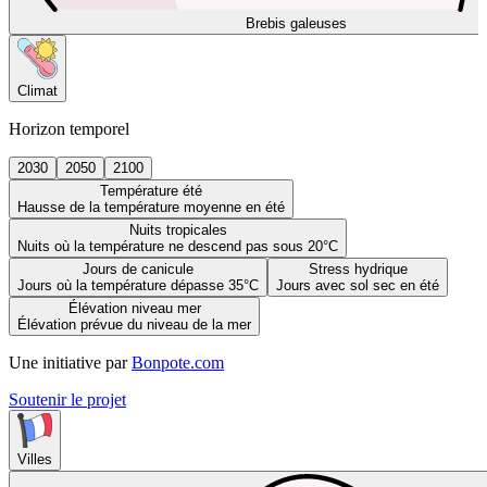
Brebis galeuses
Climat
Horizon temporel
2030
2050
2100
Température été
Hausse de la température moyenne en été
Nuits tropicales
Nuits où la température ne descend pas sous 20°C
Jours de canicule
Stress hydrique
Jours où la température dépasse 35°C
Jours avec sol sec en été
Élévation niveau mer
Élévation prévue du niveau de la mer
Une initiative par
Bonpote.com
Soutenir le projet
Villes