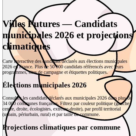
Villes Futures — Candidats
municipales 2026 et projections
climatiques
Carte interactive des candidats déclarés aux élections municipales
2026 en France. Plus de 50 000 candidats référencés avec leurs
programmes, sites de campagne et étiquettes politiques.
Élections municipales 2026
Consultez les candidats déclarés aux municipales 2026 dans plus de
34 000 communes françaises. Filtrez par couleur politique (gauche,
centre, droite, écologistes, extrême-droite), par profil territorial
(urbain, périurbain, rural) et par taille de commune.
Projections climatiques par commune