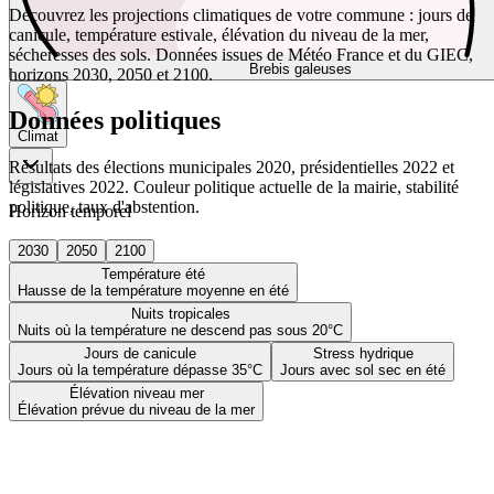
Découvrez les projections climatiques de votre commune : jours de
canicule, température estivale, élévation du niveau de la mer,
sécheresses des sols. Données issues de Météo France et du GIEC,
Brebis galeuses
horizons 2030, 2050 et 2100.
Données politiques
Climat
Résultats des élections municipales 2020, présidentielles 2022 et
législatives 2022. Couleur politique actuelle de la mairie, stabilité
politique, taux d'abstention.
Horizon temporel
2030
2050
2100
Température été
Hausse de la température moyenne en été
Nuits tropicales
Nuits où la température ne descend pas sous 20°C
Jours de canicule
Stress hydrique
Jours où la température dépasse 35°C
Jours avec sol sec en été
Élévation niveau mer
Élévation prévue du niveau de la mer