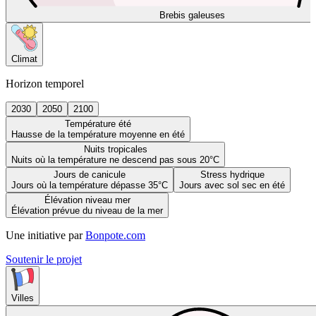
Brebis galeuses
Climat
Horizon temporel
2030
2050
2100
Température été
Hausse de la température moyenne en été
Nuits tropicales
Nuits où la température ne descend pas sous 20°C
Jours de canicule
Stress hydrique
Jours où la température dépasse 35°C
Jours avec sol sec en été
Élévation niveau mer
Élévation prévue du niveau de la mer
Une initiative par
Bonpote.com
Soutenir le projet
Villes