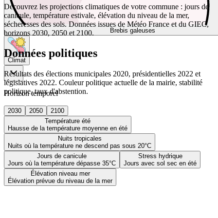
Découvrez les projections climatiques de votre commune : jours de
canicule, température estivale, élévation du niveau de la mer,
sécheresses des sols. Données issues de Météo France et du GIEC,
Brebis galeuses
horizons 2030, 2050 et 2100.
Données politiques
Climat
Résultats des élections municipales 2020, présidentielles 2022 et
législatives 2022. Couleur politique actuelle de la mairie, stabilité
politique, taux d'abstention.
Horizon temporel
2030
2050
2100
Température été
Hausse de la température moyenne en été
Nuits tropicales
Nuits où la température ne descend pas sous 20°C
Jours de canicule
Stress hydrique
Jours où la température dépasse 35°C
Jours avec sol sec en été
Élévation niveau mer
Élévation prévue du niveau de la mer