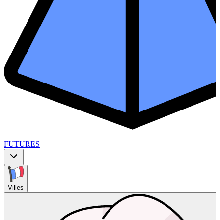
FUTURES
Villes