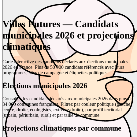
Villes Futures — Candidats
municipales 2026 et projections
climatiques
Carte interactive des candidats déclarés aux élections municipales
2026 en France. Plus de 50 000 candidats référencés avec leurs
programmes, sites de campagne et étiquettes politiques.
Élections municipales 2026
Consultez les candidats déclarés aux municipales 2026 dans plus de
34 000 communes françaises. Filtrez par couleur politique (gauche,
centre, droite, écologistes, extrême-droite), par profil territorial
(urbain, périurbain, rural) et par taille de commune.
Projections climatiques par commune