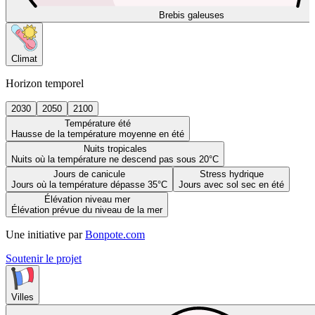
Brebis galeuses
Climat
Horizon temporel
2030
2050
2100
Température été
Hausse de la température moyenne en été
Nuits tropicales
Nuits où la température ne descend pas sous 20°C
Jours de canicule
Stress hydrique
Jours où la température dépasse 35°C
Jours avec sol sec en été
Élévation niveau mer
Élévation prévue du niveau de la mer
Une initiative par
Bonpote.com
Soutenir le projet
Villes