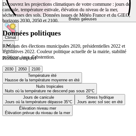
Découvrez les projections climatiques de votre commune : jours de
canicule, température estivale, élévation du niveau de la mer,
sécheresses des sols. Données issues de Météo France et du GIEC,
Brebis galeuses
horizons 2030, 2050 et 2100.
Données politiques
Climat
Résultats des élections municipales 2020, présidentielles 2022 et
législatives 2022. Couleur politique actuelle de la mairie, stabilité
politique, taux d'abstention.
Horizon temporel
2030
2050
2100
Température été
Hausse de la température moyenne en été
Nuits tropicales
Nuits où la température ne descend pas sous 20°C
Jours de canicule
Stress hydrique
Jours où la température dépasse 35°C
Jours avec sol sec en été
Élévation niveau mer
Élévation prévue du niveau de la mer