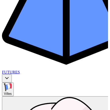
FUTURES
Villes