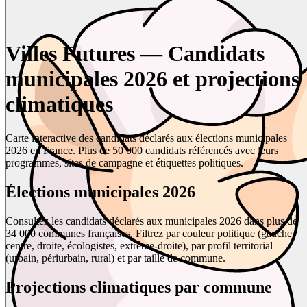
Villes Futures — Candidats
municipales 2026 et projections
climatiques
Carte interactive des candidats déclarés aux élections municipales
2026 en France. Plus de 50 000 candidats référencés avec leurs
programmes, sites de campagne et étiquettes politiques.
Élections municipales 2026
Consultez les candidats déclarés aux municipales 2026 dans plus de
34 000 communes françaises. Filtrez par couleur politique (gauche,
centre, droite, écologistes, extrême-droite), par profil territorial
(urbain, périurbain, rural) et par taille de commune.
Projections climatiques par commune