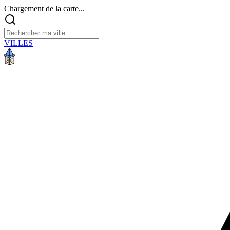
Chargement de la carte...
VILLES