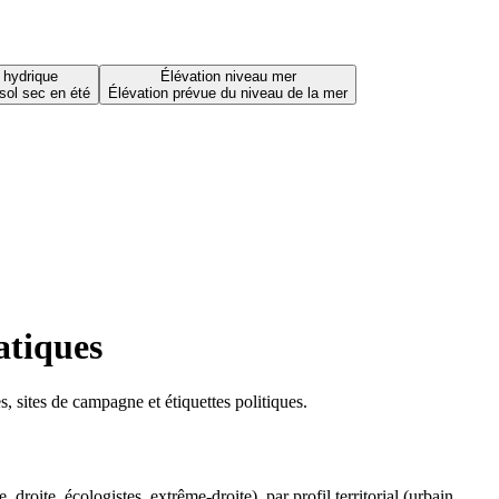
 hydrique
Élévation niveau mer
sol sec en été
Élévation prévue du niveau de la mer
atiques
 sites de campagne et étiquettes politiques.
oite, écologistes, extrême-droite), par profil territorial (urbain,