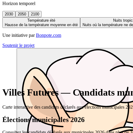
Horizon temporel
2030
2050
2100
Température été
Nuits tropic
Hausse de la température moyenne en été
Nuits où la température ne 
Une initiative par
Bonpote.com
Soutenir le projet
Villes Futures — Candidats muni
Carte interactive des candidats déclarés aux élections municipales 20
Élections municipales 2026
Consultez les candidats déclarés aux municipales 2026 dans plus de 34 0