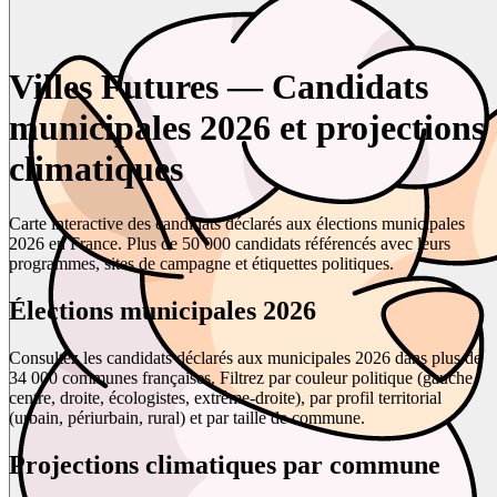
Villes Futures — Candidats
municipales 2026 et projections
climatiques
Carte interactive des candidats déclarés aux élections municipales
2026 en France. Plus de 50 000 candidats référencés avec leurs
programmes, sites de campagne et étiquettes politiques.
Élections municipales 2026
Consultez les candidats déclarés aux municipales 2026 dans plus de
34 000 communes françaises. Filtrez par couleur politique (gauche,
centre, droite, écologistes, extrême-droite), par profil territorial
(urbain, périurbain, rural) et par taille de commune.
Projections climatiques par commune