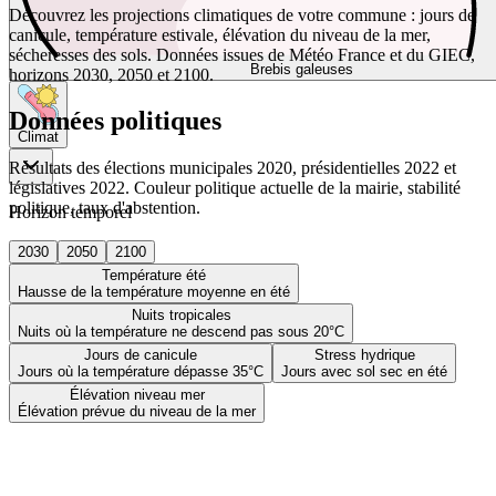
Découvrez les projections climatiques de votre commune : jours de
canicule, température estivale, élévation du niveau de la mer,
sécheresses des sols. Données issues de Météo France et du GIEC,
Brebis galeuses
horizons 2030, 2050 et 2100.
Données politiques
Climat
Résultats des élections municipales 2020, présidentielles 2022 et
législatives 2022. Couleur politique actuelle de la mairie, stabilité
politique, taux d'abstention.
Horizon temporel
2030
2050
2100
Température été
Hausse de la température moyenne en été
Nuits tropicales
Nuits où la température ne descend pas sous 20°C
Jours de canicule
Stress hydrique
Jours où la température dépasse 35°C
Jours avec sol sec en été
Élévation niveau mer
Élévation prévue du niveau de la mer