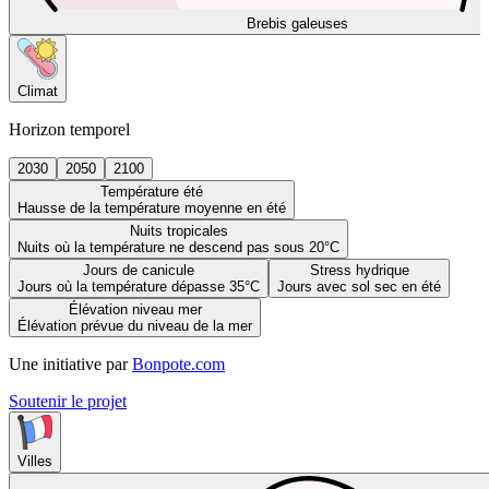
Brebis galeuses
Climat
Horizon temporel
2030
2050
2100
Température été
Hausse de la température moyenne en été
Nuits tropicales
Nuits où la température ne descend pas sous 20°C
Jours de canicule
Stress hydrique
Jours où la température dépasse 35°C
Jours avec sol sec en été
Élévation niveau mer
Élévation prévue du niveau de la mer
Une initiative par
Bonpote.com
Soutenir le projet
Villes