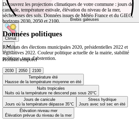
Découvrez les projections climatiques de votre commune : jours de
canicule, température estivale, élévation du niveau de la mer,
sécheresses des sols. Données issues de Météo France et du GIEC,
Brebis galeuses
horizons 2030, 2050 et 2100.
Données politiques
Climat
Résultats des élections municipales 2020, présidentielles 2022 et
législatives 2022. Couleur politique actuelle de la mairie, stabilité
politique, taux d'abstention.
Horizon temporel
2030
2050
2100
Température été
Hausse de la température moyenne en été
Nuits tropicales
Nuits où la température ne descend pas sous 20°C
Jours de canicule
Stress hydrique
Jours où la température dépasse 35°C
Jours avec sol sec en été
Élévation niveau mer
Élévation prévue du niveau de la mer