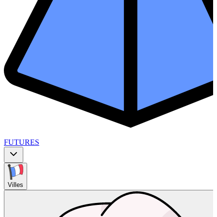
FUTURES
Villes