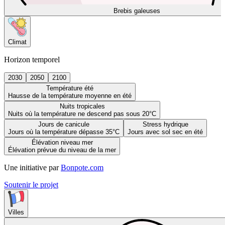
Brebis galeuses
Climat
Horizon temporel
2030
2050
2100
Température été
Hausse de la température moyenne en été
Nuits tropicales
Nuits où la température ne descend pas sous 20°C
Jours de canicule
Stress hydrique
Jours où la température dépasse 35°C
Jours avec sol sec en été
Élévation niveau mer
Élévation prévue du niveau de la mer
Une initiative par
Bonpote.com
Soutenir le projet
Villes