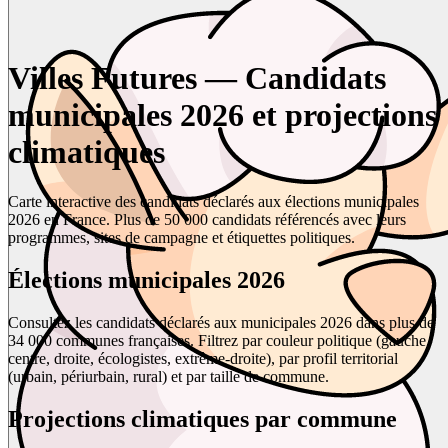
Villes Futures — Candidats
municipales 2026 et projections
climatiques
Carte interactive des candidats déclarés aux élections municipales
2026 en France. Plus de 50 000 candidats référencés avec leurs
programmes, sites de campagne et étiquettes politiques.
Élections municipales 2026
Consultez les candidats déclarés aux municipales 2026 dans plus de
34 000 communes françaises. Filtrez par couleur politique (gauche,
centre, droite, écologistes, extrême-droite), par profil territorial
(urbain, périurbain, rural) et par taille de commune.
Projections climatiques par commune