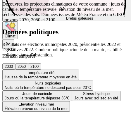
Découvrez les projections climatiques de votre commune : jours de
canicule, température estivale, élévation du niveau de la mer,
sécheresses des sols. Données issues de Météo France et du GIEC,
Brebis galeuses
horizons 2030, 2050 et 2100.
Données politiques
Climat
Résultats des élections municipales 2020, présidentielles 2022 et
législatives 2022. Couleur politique actuelle de la mairie, stabilité
politique, taux d'abstention.
Horizon temporel
2030
2050
2100
Température été
Hausse de la température moyenne en été
Nuits tropicales
Nuits où la température ne descend pas sous 20°C
Jours de canicule
Stress hydrique
Jours où la température dépasse 35°C
Jours avec sol sec en été
Élévation niveau mer
Élévation prévue du niveau de la mer