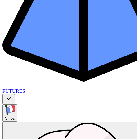
FUTURES
Villes