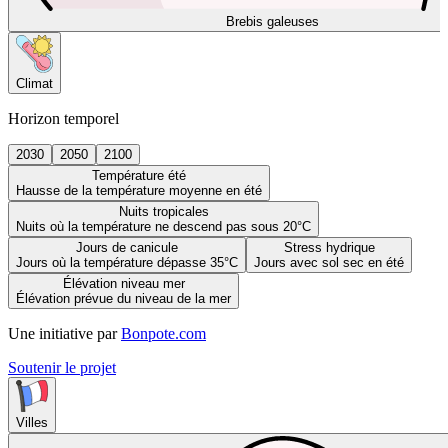
Brebis galeuses
Climat
Horizon temporel
2030
2050
2100
Température été
Hausse de la température moyenne en été
Nuits tropicales
Nuits où la température ne descend pas sous 20°C
Jours de canicule
Stress hydrique
Jours où la température dépasse 35°C
Jours avec sol sec en été
Élévation niveau mer
Élévation prévue du niveau de la mer
Une initiative par
Bonpote.com
Soutenir le projet
Villes