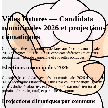
Villes Futures — Candidats
municipales 2026 et projections
climatiques
Carte interactive des candidats déclarés aux élections municipales
2026 en France. Plus de 50 000 candidats référencés avec leurs
programmes, sites de campagne et étiquettes politiques.
Élections municipales 2026
Consultez les candidats déclarés aux municipales 2026 dans plus de
34 000 communes françaises. Filtrez par couleur politique (gauche,
centre, droite, écologistes, extrême-droite), par profil territorial
(urbain, périurbain, rural) et par taille de commune.
Projections climatiques par commune