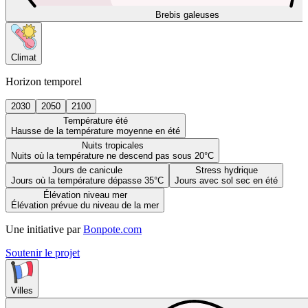
Brebis galeuses
Climat
Horizon temporel
2030
2050
2100
Température été
Hausse de la température moyenne en été
Nuits tropicales
Nuits où la température ne descend pas sous 20°C
Jours de canicule
Stress hydrique
Jours où la température dépasse 35°C
Jours avec sol sec en été
Élévation niveau mer
Élévation prévue du niveau de la mer
Une initiative par
Bonpote.com
Soutenir le projet
Villes