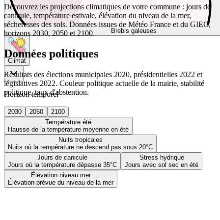
Découvrez les projections climatiques de votre commune : jours de
canicule, température estivale, élévation du niveau de la mer,
sécheresses des sols. Données issues de Météo France et du GIEC,
Brebis galeuses
horizons 2030, 2050 et 2100.
Données politiques
Climat
Résultats des élections municipales 2020, présidentielles 2022 et
législatives 2022. Couleur politique actuelle de la mairie, stabilité
politique, taux d'abstention.
Horizon temporel
2030
2050
2100
Température été
Hausse de la température moyenne en été
Nuits tropicales
Nuits où la température ne descend pas sous 20°C
Jours de canicule
Stress hydrique
Jours où la température dépasse 35°C
Jours avec sol sec en été
Élévation niveau mer
Élévation prévue du niveau de la mer