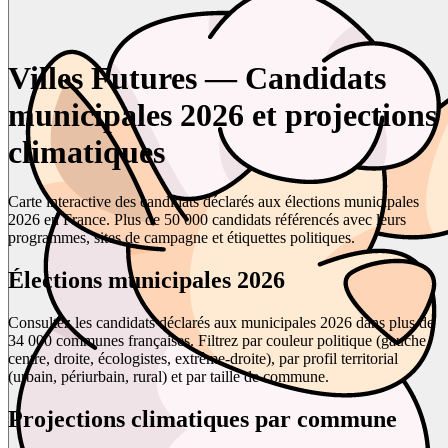
Villes Futures — Candidats
municipales 2026 et projections
climatiques
Carte interactive des candidats déclarés aux élections municipales
2026 en France. Plus de 50 000 candidats référencés avec leurs
programmes, sites de campagne et étiquettes politiques.
Élections municipales 2026
Consultez les candidats déclarés aux municipales 2026 dans plus de
34 000 communes françaises. Filtrez par couleur politique (gauche,
centre, droite, écologistes, extrême-droite), par profil territorial
(urbain, périurbain, rural) et par taille de commune.
Projections climatiques par commune