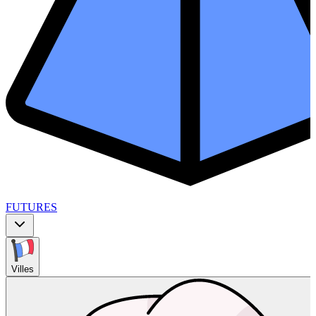
FUTURES
Villes