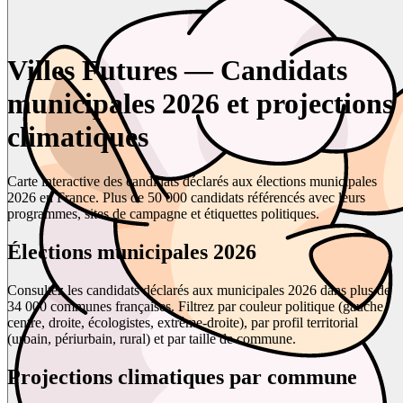
Villes Futures — Candidats
municipales 2026 et projections
climatiques
Carte interactive des candidats déclarés aux élections municipales
2026 en France. Plus de 50 000 candidats référencés avec leurs
programmes, sites de campagne et étiquettes politiques.
Élections municipales 2026
Consultez les candidats déclarés aux municipales 2026 dans plus de
34 000 communes françaises. Filtrez par couleur politique (gauche,
centre, droite, écologistes, extrême-droite), par profil territorial
(urbain, périurbain, rural) et par taille de commune.
Projections climatiques par commune