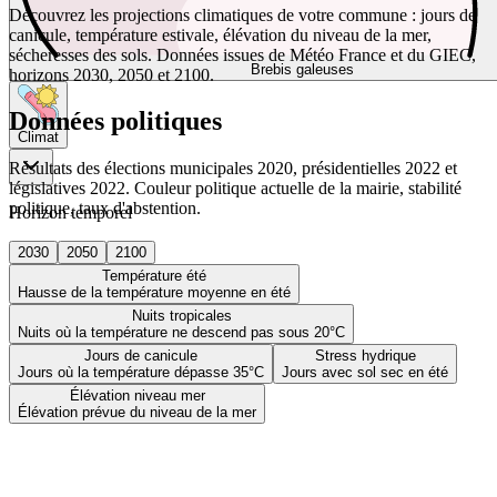
Découvrez les projections climatiques de votre commune : jours de
canicule, température estivale, élévation du niveau de la mer,
sécheresses des sols. Données issues de Météo France et du GIEC,
Brebis galeuses
horizons 2030, 2050 et 2100.
Données politiques
Climat
Résultats des élections municipales 2020, présidentielles 2022 et
législatives 2022. Couleur politique actuelle de la mairie, stabilité
politique, taux d'abstention.
Horizon temporel
2030
2050
2100
Température été
Hausse de la température moyenne en été
Nuits tropicales
Nuits où la température ne descend pas sous 20°C
Jours de canicule
Stress hydrique
Jours où la température dépasse 35°C
Jours avec sol sec en été
Élévation niveau mer
Élévation prévue du niveau de la mer