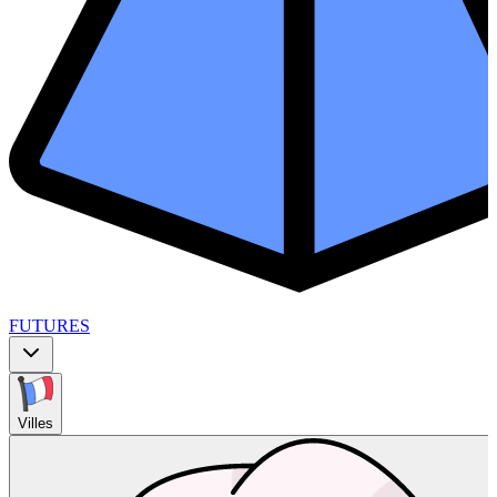
FUTURES
Villes