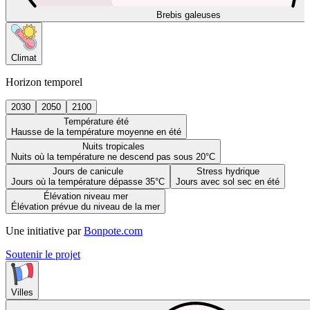
Brebis galeuses
Climat
Horizon temporel
2030
2050
2100
Température été
Hausse de la température moyenne en été
Nuits tropicales
Nuits où la température ne descend pas sous 20°C
Jours de canicule
Stress hydrique
Jours où la température dépasse 35°C
Jours avec sol sec en été
Élévation niveau mer
Élévation prévue du niveau de la mer
Une initiative par
Bonpote.com
Soutenir le projet
Villes