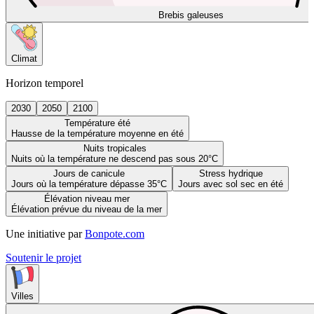
Brebis galeuses
Climat
Horizon temporel
2030
2050
2100
Température été
Hausse de la température moyenne en été
Nuits tropicales
Nuits où la température ne descend pas sous 20°C
Jours de canicule
Stress hydrique
Jours où la température dépasse 35°C
Jours avec sol sec en été
Élévation niveau mer
Élévation prévue du niveau de la mer
Une initiative par
Bonpote.com
Soutenir le projet
Villes