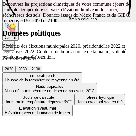
Découvrez les projections climatiques de votre commune : jours de
canicule, température estivale, élévation du niveau de la mer,
sécheresses des sols. Données issues de Météo France et du GIEC,
Brebis galeuses
horizons 2030, 2050 et 2100.
Données politiques
Climat
Résultats des élections municipales 2020, présidentielles 2022 et
législatives 2022. Couleur politique actuelle de la mairie, stabilité
politique, taux d'abstention.
Horizon temporel
2030
2050
2100
Température été
Hausse de la température moyenne en été
Nuits tropicales
Nuits où la température ne descend pas sous 20°C
Jours de canicule
Stress hydrique
Jours où la température dépasse 35°C
Jours avec sol sec en été
Élévation niveau mer
Élévation prévue du niveau de la mer