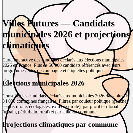
Villes Futures — Candidats
municipales 2026 et projections
climatiques
Carte interactive des candidats déclarés aux élections municipales
2026 en France. Plus de 50 000 candidats référencés avec leurs
programmes, sites de campagne et étiquettes politiques.
Élections municipales 2026
Consultez les candidats déclarés aux municipales 2026 dans plus de
34 000 communes françaises. Filtrez par couleur politique (gauche,
centre, droite, écologistes, extrême-droite), par profil territorial
(urbain, périurbain, rural) et par taille de commune.
Projections climatiques par commune