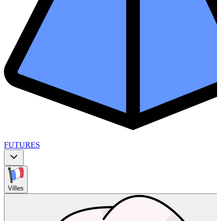
FUTURES
Villes