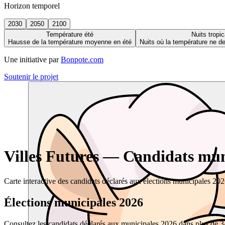
Horizon temporel
2030
2050
2100
Température été
Nuits tropic
Hausse de la température moyenne en été
Nuits où la température ne 
Une initiative par
Bonpote.com
Soutenir le projet
Villes Futures — Candidats muni
Carte interactive des candidats déclarés aux élections municipales 20
Élections municipales 2026
Consultez les candidats déclarés aux municipales 2026 dans plus de 34 0