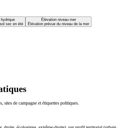
 hydrique
Élévation niveau mer
sol sec en été
Élévation prévue du niveau de la mer
atiques
 sites de campagne et étiquettes politiques.
oite, écologistes, extrême-droite), par profil territorial (urbain,