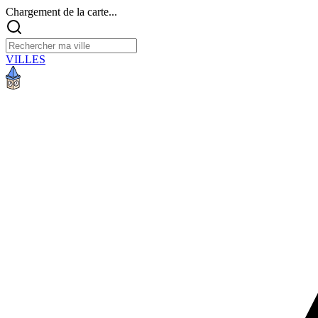
Chargement de la carte...
VILLES