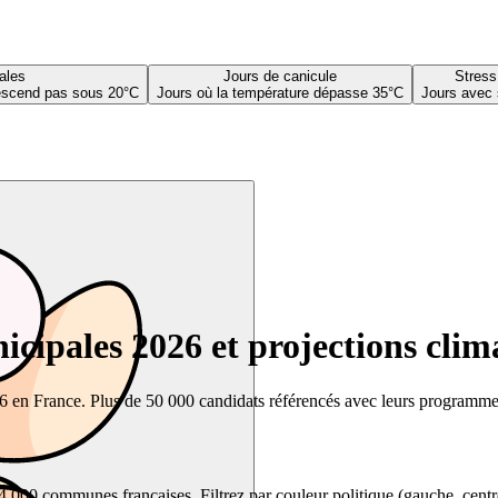
ales
Jours de canicule
Stress
descend pas sous 20°C
Jours où la température dépasse 35°C
Jours avec 
cipales 2026 et projections clim
26 en France. Plus de 50 000 candidats référencés avec leurs programmes,
00 communes françaises. Filtrez par couleur politique (gauche, centre, dr