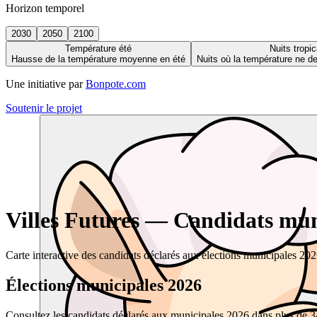
Horizon temporel
2030
2050
2100
Température été
Nuits tropic
Hausse de la température moyenne en été
Nuits où la température ne 
Une initiative par
Bonpote.com
Soutenir le projet
Villes Futures — Candidats muni
Carte interactive des candidats déclarés aux élections municipales 20
Élections municipales 2026
Consultez les candidats déclarés aux municipales 2026 dans plus de 34 0