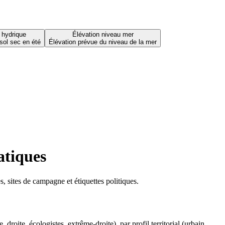
 hydrique
Élévation niveau mer
sol sec en été
Élévation prévue du niveau de la mer
atiques
 sites de campagne et étiquettes politiques.
oite, écologistes, extrême-droite), par profil territorial (urbain,