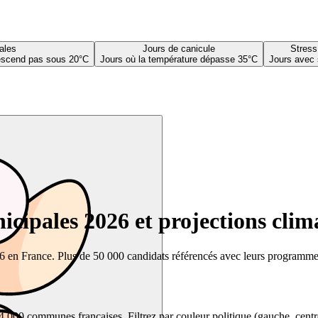
ales
Jours de canicule
Stress
descend pas sous 20°C
Jours où la température dépasse 35°C
Jours avec 
cipales 2026 et projections clim
26 en France. Plus de 50 000 candidats référencés avec leurs programmes,
00 communes françaises. Filtrez par couleur politique (gauche, centre, dr