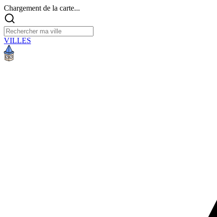
Chargement de la carte...
VILLES