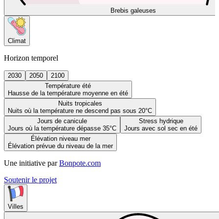
Brebis galeuses
Climat
Horizon temporel
2030
2050
2100
Température été
Hausse de la température moyenne en été
Nuits tropicales
Nuits où la température ne descend pas sous 20°C
Jours de canicule
Stress hydrique
Jours où la température dépasse 35°C
Jours avec sol sec en été
Élévation niveau mer
Élévation prévue du niveau de la mer
Une initiative par
Bonpote.com
Soutenir le projet
Villes