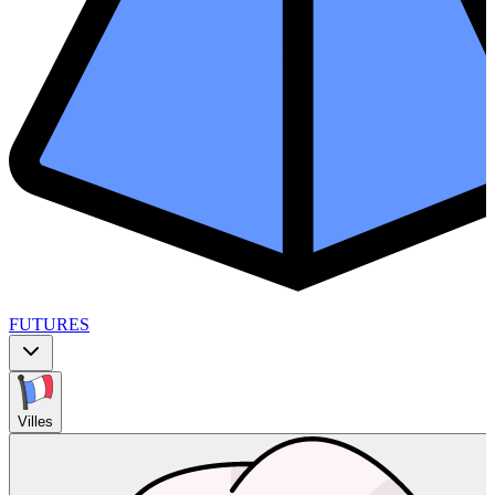
FUTURES
Villes