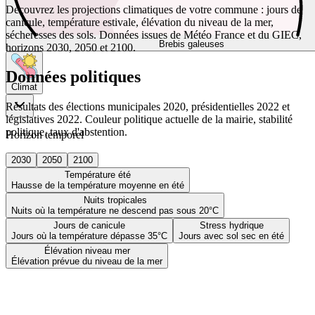
Découvrez les projections climatiques de votre commune : jours de
canicule, température estivale, élévation du niveau de la mer,
sécheresses des sols. Données issues de Météo France et du GIEC,
Brebis galeuses
horizons 2030, 2050 et 2100.
Données politiques
Climat
Résultats des élections municipales 2020, présidentielles 2022 et
législatives 2022. Couleur politique actuelle de la mairie, stabilité
politique, taux d'abstention.
Horizon temporel
2030
2050
2100
Température été
Hausse de la température moyenne en été
Nuits tropicales
Nuits où la température ne descend pas sous 20°C
Jours de canicule
Stress hydrique
Jours où la température dépasse 35°C
Jours avec sol sec en été
Élévation niveau mer
Élévation prévue du niveau de la mer