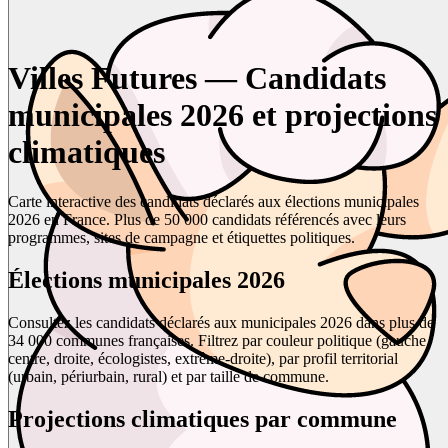
Villes Futures — Candidats
municipales 2026 et projections
climatiques
Carte interactive des candidats déclarés aux élections municipales
2026 en France. Plus de 50 000 candidats référencés avec leurs
programmes, sites de campagne et étiquettes politiques.
Élections municipales 2026
Consultez les candidats déclarés aux municipales 2026 dans plus de
34 000 communes françaises. Filtrez par couleur politique (gauche,
centre, droite, écologistes, extrême-droite), par profil territorial
(urbain, périurbain, rural) et par taille de commune.
Projections climatiques par commune