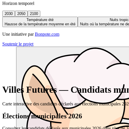
Horizon temporel
2030
2050
2100
Température été
Nuits tropic
Hausse de la température moyenne en été
Nuits où la température ne 
Une initiative par
Bonpote.com
Soutenir le projet
Villes Futures — Candidats muni
Carte interactive des candidats déclarés aux élections municipales 20
Élections municipales 2026
Consultez les candidats déclarés aux municipales 2026 dans plus de 34 0