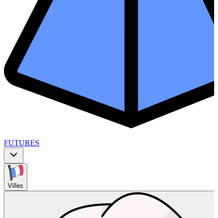
FUTURES
Villes