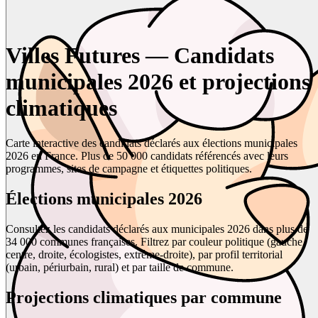
Villes Futures — Candidats
municipales 2026 et projections
climatiques
Carte interactive des candidats déclarés aux élections municipales
2026 en France. Plus de 50 000 candidats référencés avec leurs
programmes, sites de campagne et étiquettes politiques.
Élections municipales 2026
Consultez les candidats déclarés aux municipales 2026 dans plus de
34 000 communes françaises. Filtrez par couleur politique (gauche,
centre, droite, écologistes, extrême-droite), par profil territorial
(urbain, périurbain, rural) et par taille de commune.
Projections climatiques par commune