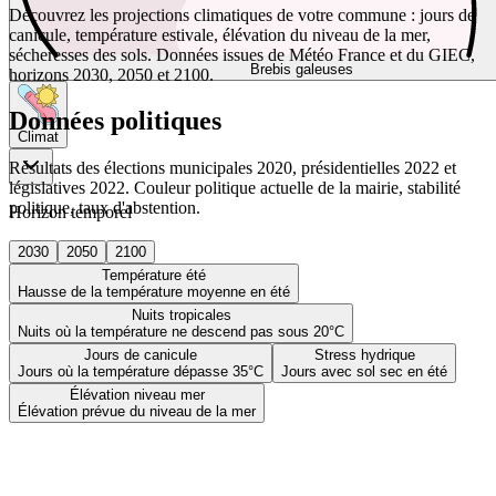
Découvrez les projections climatiques de votre commune : jours de
canicule, température estivale, élévation du niveau de la mer,
sécheresses des sols. Données issues de Météo France et du GIEC,
Brebis galeuses
horizons 2030, 2050 et 2100.
Données politiques
Climat
Résultats des élections municipales 2020, présidentielles 2022 et
législatives 2022. Couleur politique actuelle de la mairie, stabilité
politique, taux d'abstention.
Horizon temporel
2030
2050
2100
Température été
Hausse de la température moyenne en été
Nuits tropicales
Nuits où la température ne descend pas sous 20°C
Jours de canicule
Stress hydrique
Jours où la température dépasse 35°C
Jours avec sol sec en été
Élévation niveau mer
Élévation prévue du niveau de la mer