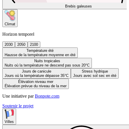
Brebis galeuses
Climat
Horizon temporel
2030
2050
2100
Température été
Hausse de la température moyenne en été
Nuits tropicales
Nuits où la température ne descend pas sous 20°C
Jours de canicule
Stress hydrique
Jours où la température dépasse 35°C
Jours avec sol sec en été
Élévation niveau mer
Élévation prévue du niveau de la mer
Une initiative par
Bonpote.com
Soutenir le projet
Villes