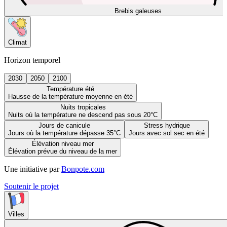
Brebis galeuses
Climat
Horizon temporel
2030
2050
2100
Température été
Hausse de la température moyenne en été
Nuits tropicales
Nuits où la température ne descend pas sous 20°C
Jours de canicule
Stress hydrique
Jours où la température dépasse 35°C
Jours avec sol sec en été
Élévation niveau mer
Élévation prévue du niveau de la mer
Une initiative par
Bonpote.com
Soutenir le projet
Villes