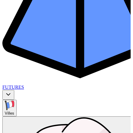
FUTURES
Villes