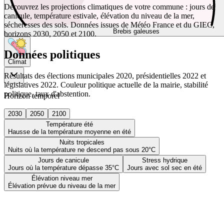
Découvrez les projections climatiques de votre commune : jours de
canicule, température estivale, élévation du niveau de la mer,
sécheresses des sols. Données issues de Météo France et du GIEC,
Brebis galeuses
horizons 2030, 2050 et 2100.
Données politiques
Climat
Résultats des élections municipales 2020, présidentielles 2022 et
législatives 2022. Couleur politique actuelle de la mairie, stabilité
politique, taux d'abstention.
Horizon temporel
2030
2050
2100
Température été
Hausse de la température moyenne en été
Nuits tropicales
Nuits où la température ne descend pas sous 20°C
Jours de canicule
Stress hydrique
Jours où la température dépasse 35°C
Jours avec sol sec en été
Élévation niveau mer
Élévation prévue du niveau de la mer