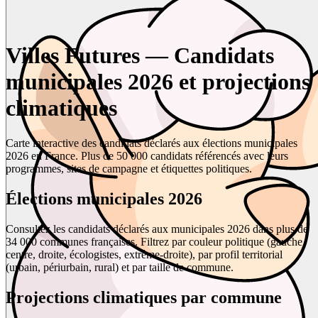
Villes Futures — Candidats
municipales 2026 et projections
climatiques
Carte interactive des candidats déclarés aux élections municipales
2026 en France. Plus de 50 000 candidats référencés avec leurs
programmes, sites de campagne et étiquettes politiques.
Élections municipales 2026
Consultez les candidats déclarés aux municipales 2026 dans plus de
34 000 communes françaises. Filtrez par couleur politique (gauche,
centre, droite, écologistes, extrême-droite), par profil territorial
(urbain, périurbain, rural) et par taille de commune.
Projections climatiques par commune