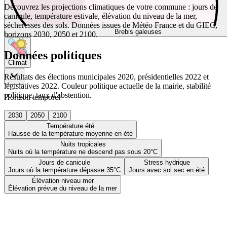
Découvrez les projections climatiques de votre commune : jours de
canicule, température estivale, élévation du niveau de la mer,
sécheresses des sols. Données issues de Météo France et du GIEC,
Brebis galeuses
horizons 2030, 2050 et 2100.
Données politiques
Climat
Résultats des élections municipales 2020, présidentielles 2022 et
législatives 2022. Couleur politique actuelle de la mairie, stabilité
politique, taux d'abstention.
Horizon temporel
2030
2050
2100
Température été
Hausse de la température moyenne en été
Nuits tropicales
Nuits où la température ne descend pas sous 20°C
Jours de canicule
Stress hydrique
Jours où la température dépasse 35°C
Jours avec sol sec en été
Élévation niveau mer
Élévation prévue du niveau de la mer