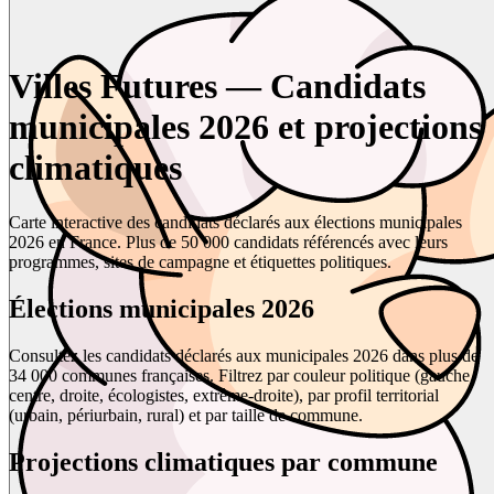
Villes Futures — Candidats
municipales 2026 et projections
climatiques
Carte interactive des candidats déclarés aux élections municipales
2026 en France. Plus de 50 000 candidats référencés avec leurs
programmes, sites de campagne et étiquettes politiques.
Élections municipales 2026
Consultez les candidats déclarés aux municipales 2026 dans plus de
34 000 communes françaises. Filtrez par couleur politique (gauche,
centre, droite, écologistes, extrême-droite), par profil territorial
(urbain, périurbain, rural) et par taille de commune.
Projections climatiques par commune