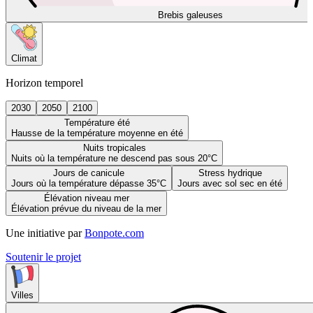
Brebis galeuses
Climat
Horizon temporel
2030
2050
2100
Température été
Hausse de la température moyenne en été
Nuits tropicales
Nuits où la température ne descend pas sous 20°C
Jours de canicule
Stress hydrique
Jours où la température dépasse 35°C
Jours avec sol sec en été
Élévation niveau mer
Élévation prévue du niveau de la mer
Une initiative par
Bonpote.com
Soutenir le projet
Villes