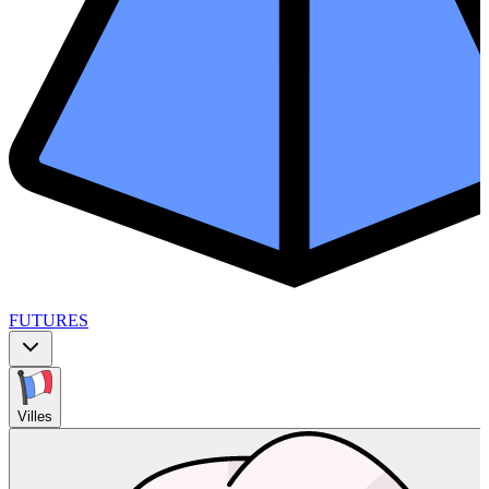
FUTURES
Villes