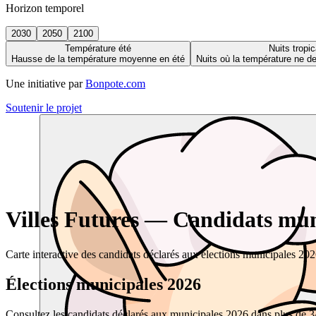
Horizon temporel
2030
2050
2100
Température été
Nuits tropic
Hausse de la température moyenne en été
Nuits où la température ne 
Une initiative par
Bonpote.com
Soutenir le projet
Villes Futures — Candidats muni
Carte interactive des candidats déclarés aux élections municipales 20
Élections municipales 2026
Consultez les candidats déclarés aux municipales 2026 dans plus de 34 0