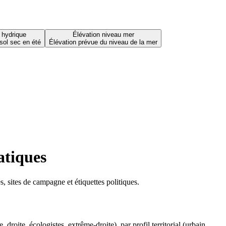
 hydrique
Élévation niveau mer
sol sec en été
Élévation prévue du niveau de la mer
atiques
 sites de campagne et étiquettes politiques.
oite, écologistes, extrême-droite), par profil territorial (urbain,