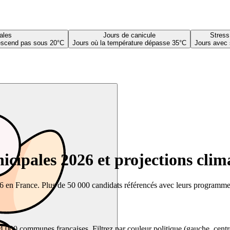
ales
Jours de canicule
Stress
descend pas sous 20°C
Jours où la température dépasse 35°C
Jours avec 
cipales 2026 et projections clim
26 en France. Plus de 50 000 candidats référencés avec leurs programmes,
00 communes françaises. Filtrez par couleur politique (gauche, centre, dr