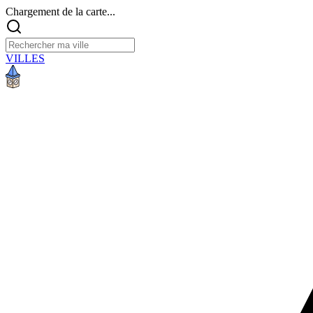
Chargement de la carte...
VILLES