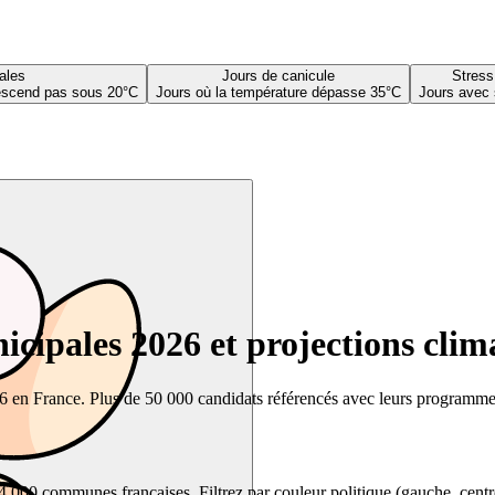
ales
Jours de canicule
Stress
descend pas sous 20°C
Jours où la température dépasse 35°C
Jours avec 
cipales 2026 et projections clim
26 en France. Plus de 50 000 candidats référencés avec leurs programmes,
00 communes françaises. Filtrez par couleur politique (gauche, centre, dr