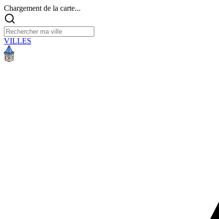
Chargement de la carte...
VILLES