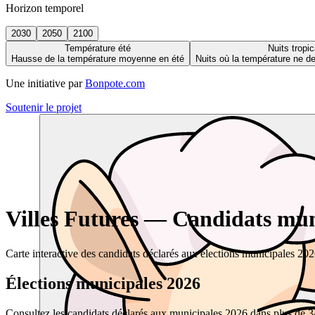
Horizon temporel
2030
2050
2100
Température été
Nuits tropic
Hausse de la température moyenne en été
Nuits où la température ne 
Une initiative par
Bonpote.com
Soutenir le projet
Villes Futures — Candidats muni
Carte interactive des candidats déclarés aux élections municipales 20
Élections municipales 2026
Consultez les candidats déclarés aux municipales 2026 dans plus de 34 0