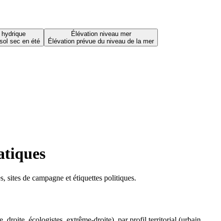
 hydrique
Élévation niveau mer
sol sec en été
Élévation prévue du niveau de la mer
atiques
 sites de campagne et étiquettes politiques.
oite, écologistes, extrême-droite), par profil territorial (urbain,