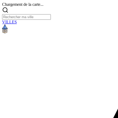
Chargement de la carte...
VILLES