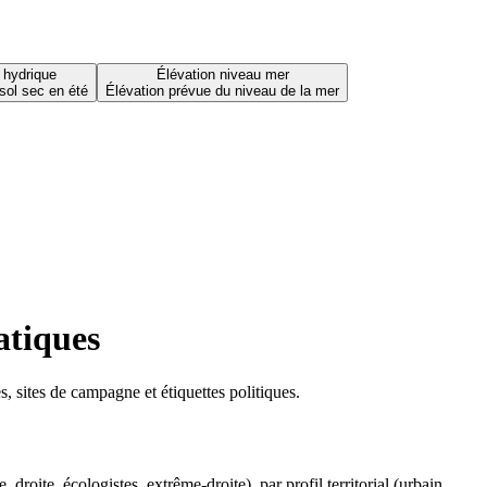
 hydrique
Élévation niveau mer
sol sec en été
Élévation prévue du niveau de la mer
atiques
 sites de campagne et étiquettes politiques.
oite, écologistes, extrême-droite), par profil territorial (urbain,