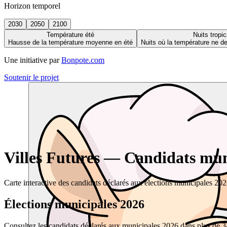
Horizon temporel
2030
2050
2100
Température été
Nuits tropic
Hausse de la température moyenne en été
Nuits où la température ne 
Une initiative par
Bonpote.com
Soutenir le projet
Villes Futures — Candidats muni
Carte interactive des candidats déclarés aux élections municipales 20
Élections municipales 2026
Consultez les candidats déclarés aux municipales 2026 dans plus de 34 0