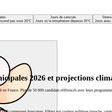
ales
Jours de canicule
Stress
descend pas sous 20°C
Jours où la température dépasse 35°C
Jours avec 
cipales 2026 et projections clim
26 en France. Plus de 50 000 candidats référencés avec leurs programmes,
00 communes françaises. Filtrez par couleur politique (gauche, centre, dr