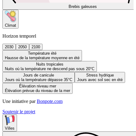
Brebis galeuses
Climat
Horizon temporel
2030
2050
2100
Température été
Hausse de la température moyenne en été
Nuits tropicales
Nuits où la température ne descend pas sous 20°C
Jours de canicule
Stress hydrique
Jours où la température dépasse 35°C
Jours avec sol sec en été
Élévation niveau mer
Élévation prévue du niveau de la mer
Une initiative par
Bonpote.com
Soutenir le projet
Villes