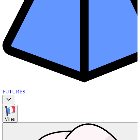
FUTURES
Villes