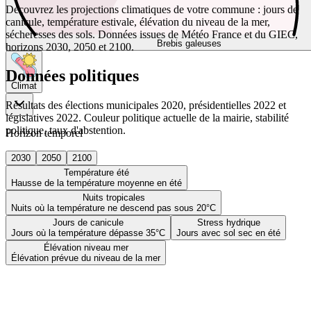
Découvrez les projections climatiques de votre commune : jours de
canicule, température estivale, élévation du niveau de la mer,
sécheresses des sols. Données issues de Météo France et du GIEC,
Brebis galeuses
horizons 2030, 2050 et 2100.
Données politiques
Climat
Résultats des élections municipales 2020, présidentielles 2022 et
législatives 2022. Couleur politique actuelle de la mairie, stabilité
politique, taux d'abstention.
Horizon temporel
2030
2050
2100
Température été
Hausse de la température moyenne en été
Nuits tropicales
Nuits où la température ne descend pas sous 20°C
Jours de canicule
Stress hydrique
Jours où la température dépasse 35°C
Jours avec sol sec en été
Élévation niveau mer
Élévation prévue du niveau de la mer