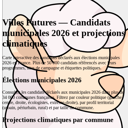
Villes Futures — Candidats
municipales 2026 et projections
climatiques
Carte interactive des candidats déclarés aux élections municipales
2026 en France. Plus de 50 000 candidats référencés avec leurs
programmes, sites de campagne et étiquettes politiques.
Élections municipales 2026
Consultez les candidats déclarés aux municipales 2026 dans plus de
34 000 communes françaises. Filtrez par couleur politique (gauche,
centre, droite, écologistes, extrême-droite), par profil territorial
(urbain, périurbain, rural) et par taille de commune.
Projections climatiques par commune