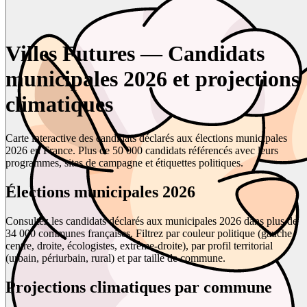
Villes Futures — Candidats
municipales 2026 et projections
climatiques
Carte interactive des candidats déclarés aux élections municipales
2026 en France. Plus de 50 000 candidats référencés avec leurs
programmes, sites de campagne et étiquettes politiques.
Élections municipales 2026
Consultez les candidats déclarés aux municipales 2026 dans plus de
34 000 communes françaises. Filtrez par couleur politique (gauche,
centre, droite, écologistes, extrême-droite), par profil territorial
(urbain, périurbain, rural) et par taille de commune.
Projections climatiques par commune