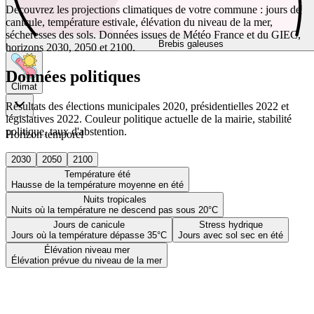
Découvrez les projections climatiques de votre commune : jours de
canicule, température estivale, élévation du niveau de la mer,
sécheresses des sols. Données issues de Météo France et du GIEC,
Brebis galeuses
horizons 2030, 2050 et 2100.
Données politiques
Climat
Résultats des élections municipales 2020, présidentielles 2022 et
législatives 2022. Couleur politique actuelle de la mairie, stabilité
politique, taux d'abstention.
Horizon temporel
2030
2050
2100
Température été
Hausse de la température moyenne en été
Nuits tropicales
Nuits où la température ne descend pas sous 20°C
Jours de canicule
Stress hydrique
Jours où la température dépasse 35°C
Jours avec sol sec en été
Élévation niveau mer
Élévation prévue du niveau de la mer