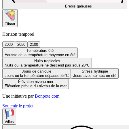
Brebis galeuses
Climat
Horizon temporel
2030
2050
2100
Température été
Hausse de la température moyenne en été
Nuits tropicales
Nuits où la température ne descend pas sous 20°C
Jours de canicule
Stress hydrique
Jours où la température dépasse 35°C
Jours avec sol sec en été
Élévation niveau mer
Élévation prévue du niveau de la mer
Une initiative par
Bonpote.com
Soutenir le projet
Villes