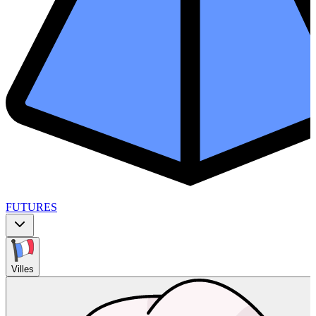
FUTURES
Villes