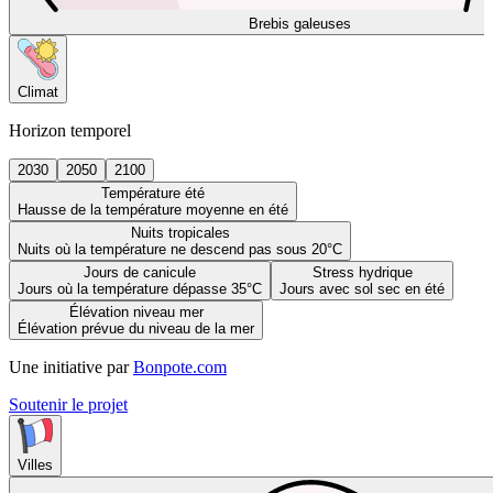
Brebis galeuses
Climat
Horizon temporel
2030
2050
2100
Température été
Hausse de la température moyenne en été
Nuits tropicales
Nuits où la température ne descend pas sous 20°C
Jours de canicule
Stress hydrique
Jours où la température dépasse 35°C
Jours avec sol sec en été
Élévation niveau mer
Élévation prévue du niveau de la mer
Une initiative par
Bonpote.com
Soutenir le projet
Villes