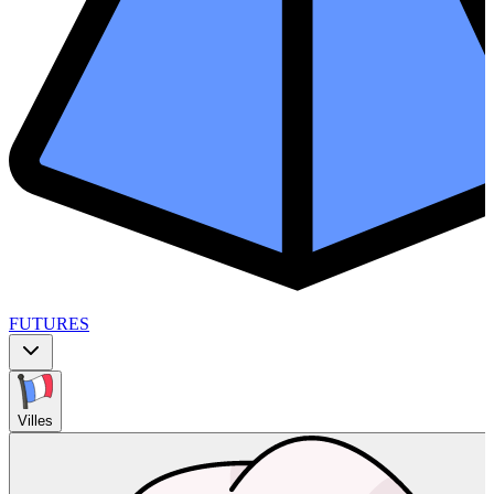
FUTURES
Villes