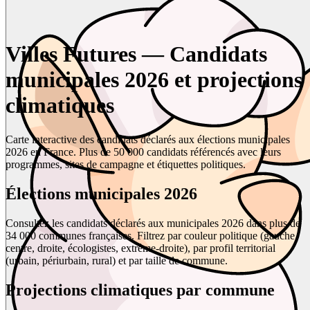
Villes Futures — Candidats
municipales 2026 et projections
climatiques
Carte interactive des candidats déclarés aux élections municipales
2026 en France. Plus de 50 000 candidats référencés avec leurs
programmes, sites de campagne et étiquettes politiques.
Élections municipales 2026
Consultez les candidats déclarés aux municipales 2026 dans plus de
34 000 communes françaises. Filtrez par couleur politique (gauche,
centre, droite, écologistes, extrême-droite), par profil territorial
(urbain, périurbain, rural) et par taille de commune.
Projections climatiques par commune