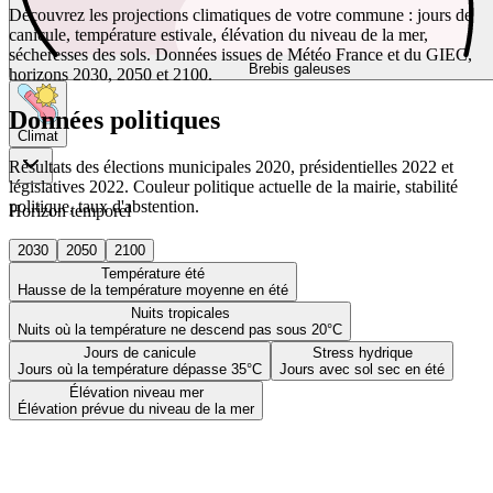
Découvrez les projections climatiques de votre commune : jours de
canicule, température estivale, élévation du niveau de la mer,
sécheresses des sols. Données issues de Météo France et du GIEC,
Brebis galeuses
horizons 2030, 2050 et 2100.
Données politiques
Climat
Résultats des élections municipales 2020, présidentielles 2022 et
législatives 2022. Couleur politique actuelle de la mairie, stabilité
politique, taux d'abstention.
Horizon temporel
2030
2050
2100
Température été
Hausse de la température moyenne en été
Nuits tropicales
Nuits où la température ne descend pas sous 20°C
Jours de canicule
Stress hydrique
Jours où la température dépasse 35°C
Jours avec sol sec en été
Élévation niveau mer
Élévation prévue du niveau de la mer