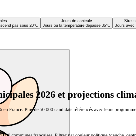
ales
Jours de canicule
Stress
descend pas sous 20°C
Jours où la température dépasse 35°C
Jours avec 
cipales 2026 et projections clim
26 en France. Plus de 50 000 candidats référencés avec leurs programmes,
00 communes françaises. Filtrez par couleur politique (gauche, centre, dr