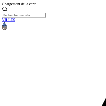
Chargement de la carte...
VILLES