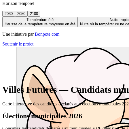
Horizon temporel
2030
2050
2100
Température été
Nuits tropic
Hausse de la température moyenne en été
Nuits où la température ne 
Une initiative par
Bonpote.com
Soutenir le projet
Villes Futures — Candidats muni
Carte interactive des candidats déclarés aux élections municipales 20
Élections municipales 2026
Consultez les candidats déclarés aux municipales 2026 dans plus de 34 0