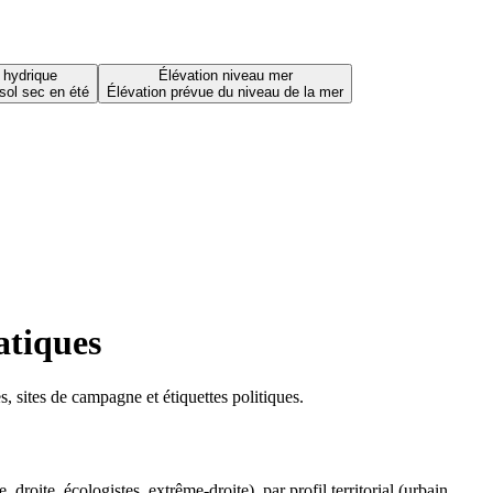
 hydrique
Élévation niveau mer
sol sec en été
Élévation prévue du niveau de la mer
atiques
 sites de campagne et étiquettes politiques.
oite, écologistes, extrême-droite), par profil territorial (urbain,