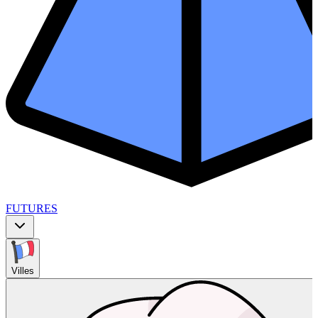
FUTURES
Villes