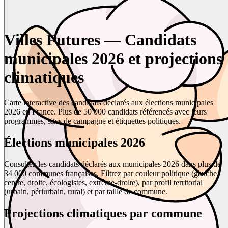
Villes Futures — Candidats
municipales 2026 et projections
climatiques
Carte interactive des candidats déclarés aux élections municipales
2026 en France. Plus de 50 000 candidats référencés avec leurs
programmes, sites de campagne et étiquettes politiques.
Élections municipales 2026
Consultez les candidats déclarés aux municipales 2026 dans plus de
34 000 communes françaises. Filtrez par couleur politique (gauche,
centre, droite, écologistes, extrême-droite), par profil territorial
(urbain, périurbain, rural) et par taille de commune.
Projections climatiques par commune