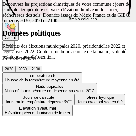
Découvrez les projections climatiques de votre commune : jours de
canicule, température estivale, élévation du niveau de la mer,
sécheresses des sols. Données issues de Météo France et du GIEC,
Brebis galeuses
horizons 2030, 2050 et 2100.
Données politiques
Climat
Résultats des élections municipales 2020, présidentielles 2022 et
législatives 2022. Couleur politique actuelle de la mairie, stabilité
politique, taux d'abstention.
Horizon temporel
2030
2050
2100
Température été
Hausse de la température moyenne en été
Nuits tropicales
Nuits où la température ne descend pas sous 20°C
Jours de canicule
Stress hydrique
Jours où la température dépasse 35°C
Jours avec sol sec en été
Élévation niveau mer
Élévation prévue du niveau de la mer