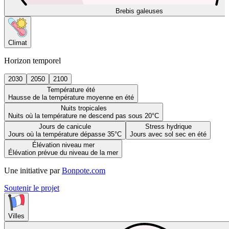
Brebis galeuses
Climat
Horizon temporel
2030
2050
2100
Température été
Hausse de la température moyenne en été
Nuits tropicales
Nuits où la température ne descend pas sous 20°C
Jours de canicule
Stress hydrique
Jours où la température dépasse 35°C
Jours avec sol sec en été
Élévation niveau mer
Élévation prévue du niveau de la mer
Une initiative par
Bonpote.com
Soutenir le projet
Villes