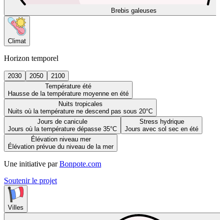
Brebis galeuses
Climat
Horizon temporel
2030
2050
2100
Température été
Hausse de la température moyenne en été
Nuits tropicales
Nuits où la température ne descend pas sous 20°C
Jours de canicule
Stress hydrique
Jours où la température dépasse 35°C
Jours avec sol sec en été
Élévation niveau mer
Élévation prévue du niveau de la mer
Une initiative par
Bonpote.com
Soutenir le projet
Villes