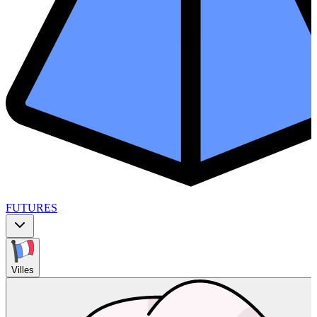
FUTURES
Villes