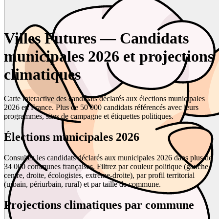
Villes Futures — Candidats
municipales 2026 et projections
climatiques
Carte interactive des candidats déclarés aux élections municipales
2026 en France. Plus de 50 000 candidats référencés avec leurs
programmes, sites de campagne et étiquettes politiques.
Élections municipales 2026
Consultez les candidats déclarés aux municipales 2026 dans plus de
34 000 communes françaises. Filtrez par couleur politique (gauche,
centre, droite, écologistes, extrême-droite), par profil territorial
(urbain, périurbain, rural) et par taille de commune.
Projections climatiques par commune