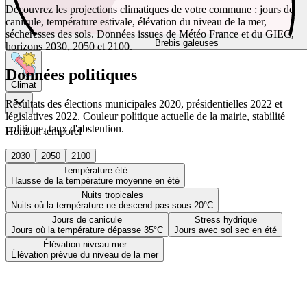
Découvrez les projections climatiques de votre commune : jours de
canicule, température estivale, élévation du niveau de la mer,
sécheresses des sols. Données issues de Météo France et du GIEC,
Brebis galeuses
horizons 2030, 2050 et 2100.
Données politiques
Climat
Résultats des élections municipales 2020, présidentielles 2022 et
législatives 2022. Couleur politique actuelle de la mairie, stabilité
politique, taux d'abstention.
Horizon temporel
2030
2050
2100
Température été
Hausse de la température moyenne en été
Nuits tropicales
Nuits où la température ne descend pas sous 20°C
Jours de canicule
Stress hydrique
Jours où la température dépasse 35°C
Jours avec sol sec en été
Élévation niveau mer
Élévation prévue du niveau de la mer