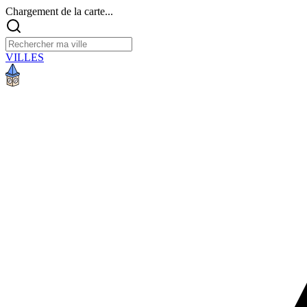
Chargement de la carte...
VILLES