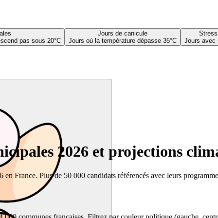
ales
Jours de canicule
Stress
descend pas sous 20°C
Jours où la température dépasse 35°C
Jours avec 
cipales 2026 et projections clim
26 en France. Plus de 50 000 candidats référencés avec leurs programmes,
00 communes françaises. Filtrez par couleur politique (gauche, centre, dr