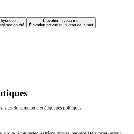
 hydrique
Élévation niveau mer
sol sec en été
Élévation prévue du niveau de la mer
atiques
 sites de campagne et étiquettes politiques.
oite, écologistes, extrême-droite), par profil territorial (urbain,