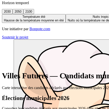
Horizon temporel
2030
2050
2100
Température été
Nuits tropic
Hausse de la température moyenne en été
Nuits où la température ne 
Une initiative par
Bonpote.com
Soutenir le projet
Villes Futures — Candidats muni
Carte interactive des candidats déclarés aux élections municipales 20
Élections municipales 2026
Consultez les candidats déclarés aux municipales 2026 dans plus de 34 0