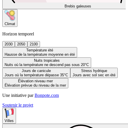
Brebis galeuses
Climat
Horizon temporel
2030
2050
2100
Température été
Hausse de la température moyenne en été
Nuits tropicales
Nuits où la température ne descend pas sous 20°C
Jours de canicule
Stress hydrique
Jours où la température dépasse 35°C
Jours avec sol sec en été
Élévation niveau mer
Élévation prévue du niveau de la mer
Une initiative par
Bonpote.com
Soutenir le projet
Villes