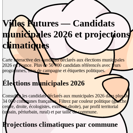
Villes Futures — Candidats
municipales 2026 et projections
climatiques
Carte interactive des candidats déclarés aux élections municipales
2026 en France. Plus de 50 000 candidats référencés avec leurs
programmes, sites de campagne et étiquettes politiques.
Élections municipales 2026
Consultez les candidats déclarés aux municipales 2026 dans plus de
34 000 communes françaises. Filtrez par couleur politique (gauche,
centre, droite, écologistes, extrême-droite), par profil territorial
(urbain, périurbain, rural) et par taille de commune.
Projections climatiques par commune