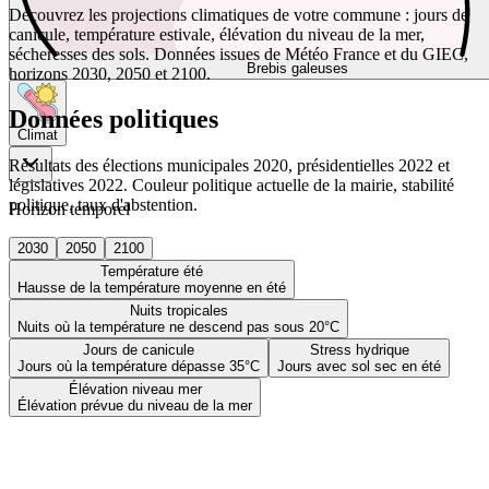
Découvrez les projections climatiques de votre commune : jours de
canicule, température estivale, élévation du niveau de la mer,
sécheresses des sols. Données issues de Météo France et du GIEC,
Brebis galeuses
horizons 2030, 2050 et 2100.
Données politiques
Climat
Résultats des élections municipales 2020, présidentielles 2022 et
législatives 2022. Couleur politique actuelle de la mairie, stabilité
politique, taux d'abstention.
Horizon temporel
2030
2050
2100
Température été
Hausse de la température moyenne en été
Nuits tropicales
Nuits où la température ne descend pas sous 20°C
Jours de canicule
Stress hydrique
Jours où la température dépasse 35°C
Jours avec sol sec en été
Élévation niveau mer
Élévation prévue du niveau de la mer