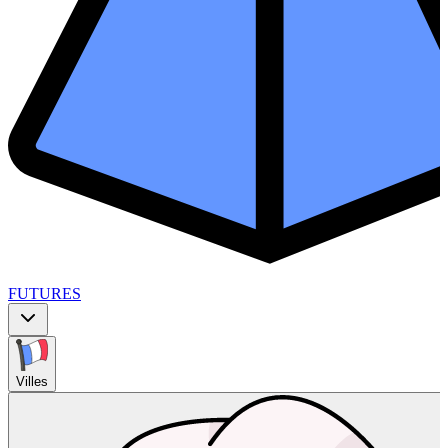
FUTURES
Villes