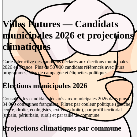
Villes Futures — Candidats
municipales 2026 et projections
climatiques
Carte interactive des candidats déclarés aux élections municipales
2026 en France. Plus de 50 000 candidats référencés avec leurs
programmes, sites de campagne et étiquettes politiques.
Élections municipales 2026
Consultez les candidats déclarés aux municipales 2026 dans plus de
34 000 communes françaises. Filtrez par couleur politique (gauche,
centre, droite, écologistes, extrême-droite), par profil territorial
(urbain, périurbain, rural) et par taille de commune.
Projections climatiques par commune