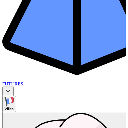
FUTURES
Villes