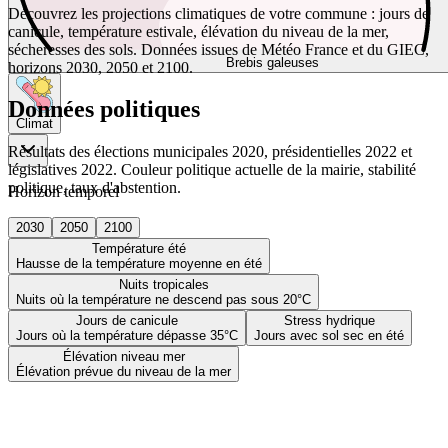
Découvrez les projections climatiques de votre commune : jours de
canicule, température estivale, élévation du niveau de la mer,
sécheresses des sols. Données issues de Météo France et du GIEC,
Brebis galeuses
horizons 2030, 2050 et 2100.
Données politiques
Climat
Résultats des élections municipales 2020, présidentielles 2022 et
législatives 2022. Couleur politique actuelle de la mairie, stabilité
politique, taux d'abstention.
Horizon temporel
2030
2050
2100
Température été
Hausse de la température moyenne en été
Nuits tropicales
Nuits où la température ne descend pas sous 20°C
Jours de canicule
Stress hydrique
Jours où la température dépasse 35°C
Jours avec sol sec en été
Élévation niveau mer
Élévation prévue du niveau de la mer