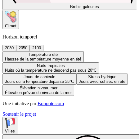
Brebis galeuses
Climat
Horizon temporel
2030
2050
2100
Température été
Hausse de la température moyenne en été
Nuits tropicales
Nuits où la température ne descend pas sous 20°C
Jours de canicule
Stress hydrique
Jours où la température dépasse 35°C
Jours avec sol sec en été
Élévation niveau mer
Élévation prévue du niveau de la mer
Une initiative par
Bonpote.com
Soutenir le projet
Villes