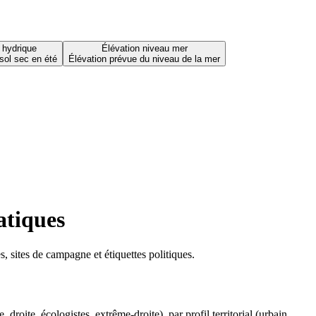
 hydrique
Élévation niveau mer
sol sec en été
Élévation prévue du niveau de la mer
atiques
 sites de campagne et étiquettes politiques.
oite, écologistes, extrême-droite), par profil territorial (urbain,