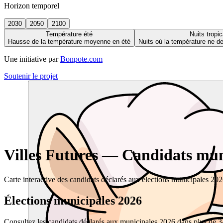
Horizon temporel
2030
2050
2100
Température été
Nuits tropic
Hausse de la température moyenne en été
Nuits où la température ne 
Une initiative par
Bonpote.com
Soutenir le projet
Villes Futures — Candidats muni
Carte interactive des candidats déclarés aux élections municipales 20
Élections municipales 2026
Consultez les candidats déclarés aux municipales 2026 dans plus de 34 0