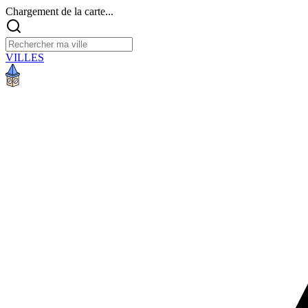
Chargement de la carte...
VILLES