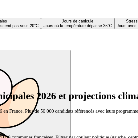
ales
Jours de canicule
Stress
descend pas sous 20°C
Jours où la température dépasse 35°C
Jours avec 
cipales 2026 et projections clim
26 en France. Plus de 50 000 candidats référencés avec leurs programmes,
00 communes françaises. Filtrez par couleur politique (gauche, centre, dr