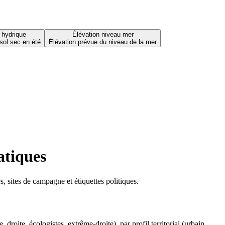
 hydrique
Élévation niveau mer
sol sec en été
Élévation prévue du niveau de la mer
atiques
 sites de campagne et étiquettes politiques.
oite, écologistes, extrême-droite), par profil territorial (urbain,