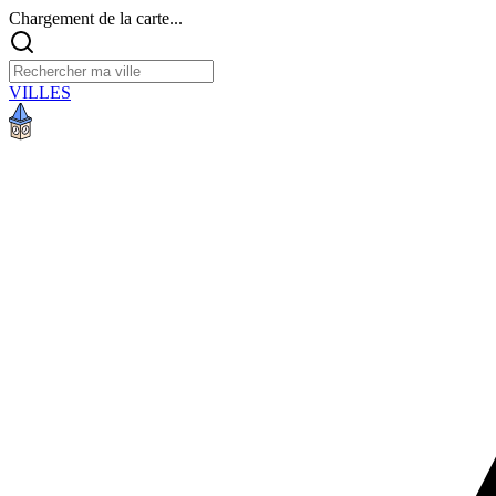
Chargement de la carte...
VILLES