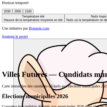
Horizon temporel
2030
2050
2100
Température été
Nuits tropic
Hausse de la température moyenne en été
Nuits où la température ne 
Une initiative par
Bonpote.com
Soutenir le projet
Villes Futures — Candidats muni
Carte interactive des candidats déclarés aux élections municipales 20
Élections municipales 2026
Consultez les candidats déclarés aux municipales 2026 dans plus de 34 0