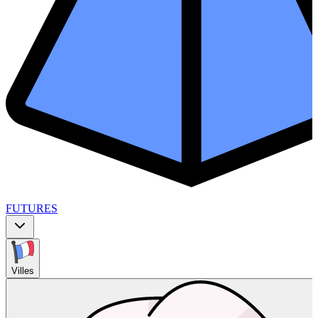
FUTURES
Villes