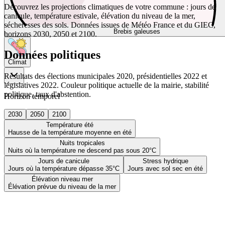
Découvrez les projections climatiques de votre commune : jours de
canicule, température estivale, élévation du niveau de la mer,
sécheresses des sols. Données issues de Météo France et du GIEC,
Brebis galeuses
horizons 2030, 2050 et 2100.
Données politiques
Climat
Résultats des élections municipales 2020, présidentielles 2022 et
législatives 2022. Couleur politique actuelle de la mairie, stabilité
politique, taux d'abstention.
Horizon temporel
2030
2050
2100
Température été
Hausse de la température moyenne en été
Nuits tropicales
Nuits où la température ne descend pas sous 20°C
Jours de canicule
Stress hydrique
Jours où la température dépasse 35°C
Jours avec sol sec en été
Élévation niveau mer
Élévation prévue du niveau de la mer