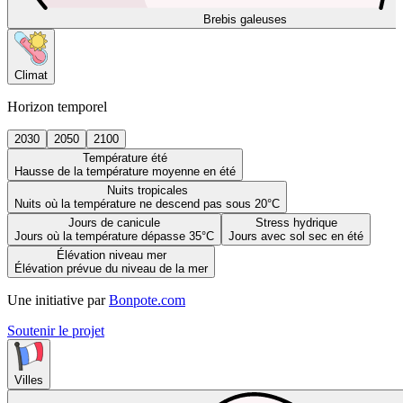
Brebis galeuses
Climat
Horizon temporel
2030
2050
2100
Température été
Hausse de la température moyenne en été
Nuits tropicales
Nuits où la température ne descend pas sous 20°C
Jours de canicule
Stress hydrique
Jours où la température dépasse 35°C
Jours avec sol sec en été
Élévation niveau mer
Élévation prévue du niveau de la mer
Une initiative par
Bonpote.com
Soutenir le projet
Villes