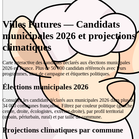
Villes Futures — Candidats
municipales 2026 et projections
climatiques
Carte interactive des candidats déclarés aux élections municipales
2026 en France. Plus de 50 000 candidats référencés avec leurs
programmes, sites de campagne et étiquettes politiques.
Élections municipales 2026
Consultez les candidats déclarés aux municipales 2026 dans plus de
34 000 communes françaises. Filtrez par couleur politique (gauche,
centre, droite, écologistes, extrême-droite), par profil territorial
(urbain, périurbain, rural) et par taille de commune.
Projections climatiques par commune