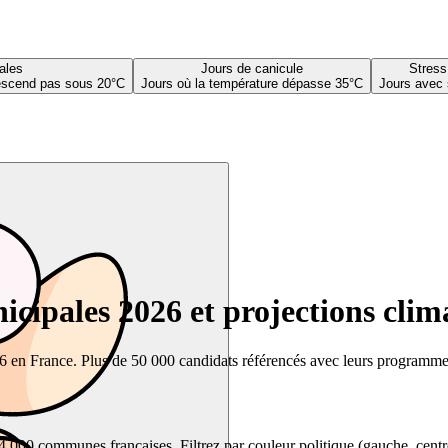
ales
Jours de canicule
Stress
descend pas sous 20°C
Jours où la température dépasse 35°C
Jours avec 
cipales 2026 et projections clim
26 en France. Plus de 50 000 candidats référencés avec leurs programmes,
00 communes françaises. Filtrez par couleur politique (gauche, centre, dr