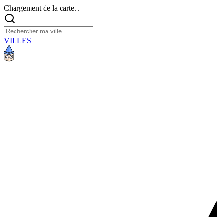
Chargement de la carte...
VILLES