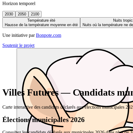
Horizon temporel
2030
2050
2100
Température été
Nuits tropic
Hausse de la température moyenne en été
Nuits où la température ne 
Une initiative par
Bonpote.com
Soutenir le projet
Villes Futures — Candidats muni
Carte interactive des candidats déclarés aux élections municipales 20
Élections municipales 2026
Consultez les candidats déclarés aux municipales 2026 dans plus de 34 0