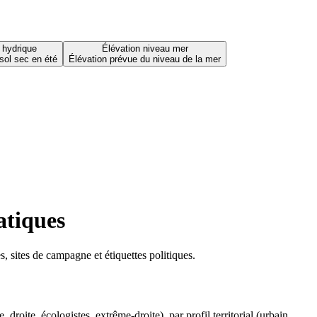
 hydrique
Élévation niveau mer
sol sec en été
Élévation prévue du niveau de la mer
atiques
 sites de campagne et étiquettes politiques.
oite, écologistes, extrême-droite), par profil territorial (urbain,