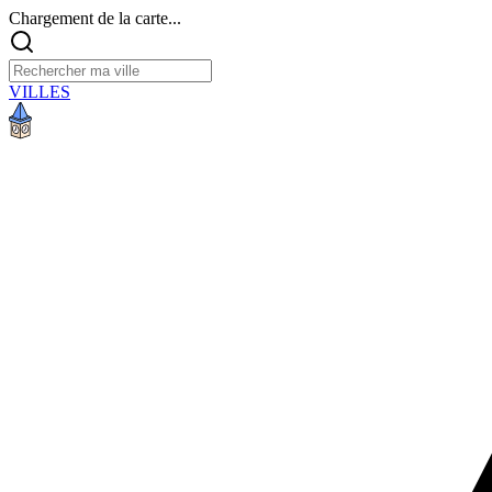
Chargement de la carte...
VILLES