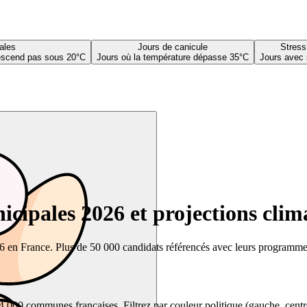
ales
Jours de canicule
Stress
descend pas sous 20°C
Jours où la température dépasse 35°C
Jours avec 
cipales 2026 et projections clim
26 en France. Plus de 50 000 candidats référencés avec leurs programmes,
00 communes françaises. Filtrez par couleur politique (gauche, centre, dr