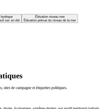
 hydrique
Élévation niveau mer
sol sec en été
Élévation prévue du niveau de la mer
atiques
 sites de campagne et étiquettes politiques.
oite, écologistes, extrême-droite), par profil territorial (urbain,