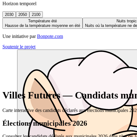
Horizon temporel
2030
2050
2100
Température été
Nuits tropic
Hausse de la température moyenne en été
Nuits où la température ne 
Une initiative par
Bonpote.com
Soutenir le projet
Villes Futures — Candidats muni
Carte interactive des candidats déclarés aux élections municipales 20
Élections municipales 2026
Consultez les candidats déclarés aux municipales 2026 dans plus de 34 0