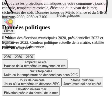
Découvrez les projections climatiques de votre commune : jours de
canicule, température estivale, élévation du niveau de la mer,
sécheresses des sols. Données issues de Météo France et du GIEC,
Brebis galeuses
horizons 2030, 2050 et 2100.
Données politiques
Climat
Résultats des élections municipales 2020, présidentielles 2022 et
législatives 2022. Couleur politique actuelle de la mairie, stabilité
politique, taux d'abstention.
Horizon temporel
2030
2050
2100
Température été
Hausse de la température moyenne en été
Nuits tropicales
Nuits où la température ne descend pas sous 20°C
Jours de canicule
Stress hydrique
Jours où la température dépasse 35°C
Jours avec sol sec en été
Élévation niveau mer
Élévation prévue du niveau de la mer