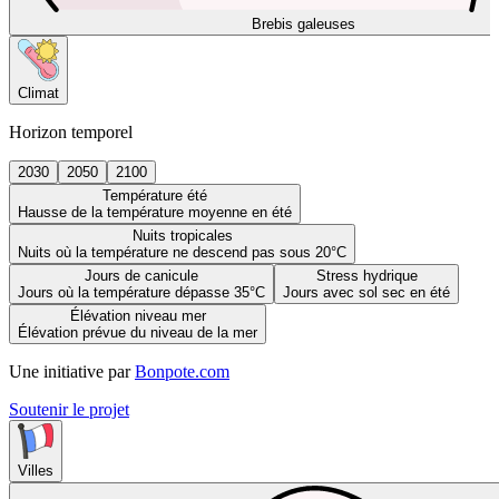
Brebis galeuses
Climat
Horizon temporel
2030
2050
2100
Température été
Hausse de la température moyenne en été
Nuits tropicales
Nuits où la température ne descend pas sous 20°C
Jours de canicule
Stress hydrique
Jours où la température dépasse 35°C
Jours avec sol sec en été
Élévation niveau mer
Élévation prévue du niveau de la mer
Une initiative par
Bonpote.com
Soutenir le projet
Villes