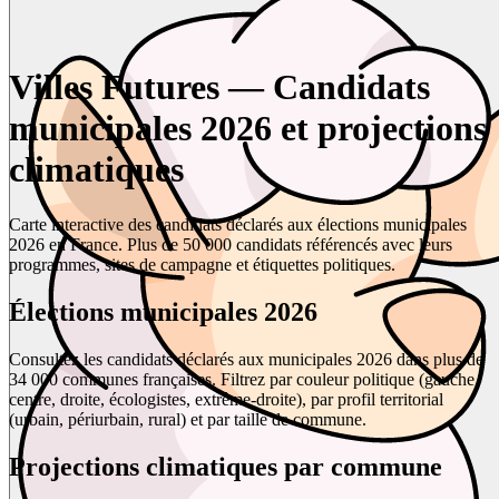
Villes Futures — Candidats
municipales 2026 et projections
climatiques
Carte interactive des candidats déclarés aux élections municipales
2026 en France. Plus de 50 000 candidats référencés avec leurs
programmes, sites de campagne et étiquettes politiques.
Élections municipales 2026
Consultez les candidats déclarés aux municipales 2026 dans plus de
34 000 communes françaises. Filtrez par couleur politique (gauche,
centre, droite, écologistes, extrême-droite), par profil territorial
(urbain, périurbain, rural) et par taille de commune.
Projections climatiques par commune