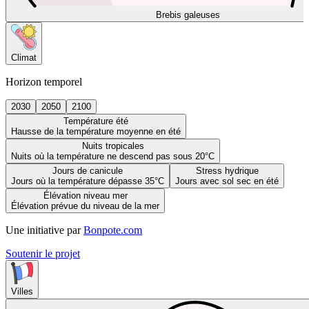
Brebis galeuses
Climat
Horizon temporel
2030
2050
2100
Température été
Hausse de la température moyenne en été
Nuits tropicales
Nuits où la température ne descend pas sous 20°C
Jours de canicule
Stress hydrique
Jours où la température dépasse 35°C
Jours avec sol sec en été
Élévation niveau mer
Élévation prévue du niveau de la mer
Une initiative par
Bonpote.com
Soutenir le projet
Villes