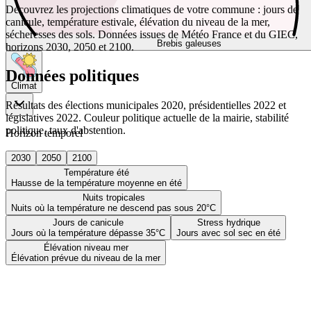
Découvrez les projections climatiques de votre commune : jours de
canicule, température estivale, élévation du niveau de la mer,
sécheresses des sols. Données issues de Météo France et du GIEC,
Brebis galeuses
horizons 2030, 2050 et 2100.
Données politiques
Climat
Résultats des élections municipales 2020, présidentielles 2022 et
législatives 2022. Couleur politique actuelle de la mairie, stabilité
politique, taux d'abstention.
Horizon temporel
2030
2050
2100
Température été
Hausse de la température moyenne en été
Nuits tropicales
Nuits où la température ne descend pas sous 20°C
Jours de canicule
Stress hydrique
Jours où la température dépasse 35°C
Jours avec sol sec en été
Élévation niveau mer
Élévation prévue du niveau de la mer