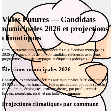
Villes Futures — Candidats
municipales 2026 et projections
climatiques
Carte interactive des candidats déclarés aux élections municipales
2026 en France. Plus de 50 000 candidats référencés avec leurs
programmes, sites de campagne et étiquettes politiques.
Élections municipales 2026
Consultez les candidats déclarés aux municipales 2026 dans plus de
34 000 communes françaises. Filtrez par couleur politique (gauche,
centre, droite, écologistes, extrême-droite), par profil territorial
(urbain, périurbain, rural) et par taille de commune.
Projections climatiques par commune