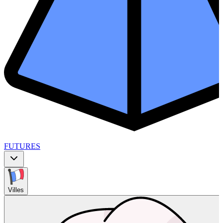
FUTURES
Villes