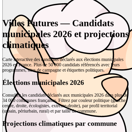
Villes Futures — Candidats
municipales 2026 et projections
climatiques
Carte interactive des candidats déclarés aux élections municipales
2026 en France. Plus de 50 000 candidats référencés avec leurs
programmes, sites de campagne et étiquettes politiques.
Élections municipales 2026
Consultez les candidats déclarés aux municipales 2026 dans plus de
34 000 communes françaises. Filtrez par couleur politique (gauche,
centre, droite, écologistes, extrême-droite), par profil territorial
(urbain, périurbain, rural) et par taille de commune.
Projections climatiques par commune