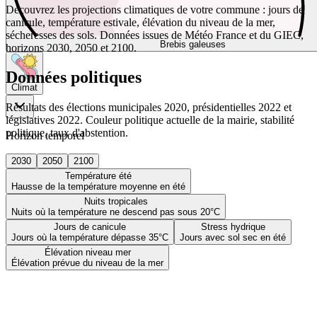
Découvrez les projections climatiques de votre commune : jours de
canicule, température estivale, élévation du niveau de la mer,
sécheresses des sols. Données issues de Météo France et du GIEC,
Brebis galeuses
horizons 2030, 2050 et 2100.
Données politiques
Climat
Résultats des élections municipales 2020, présidentielles 2022 et
législatives 2022. Couleur politique actuelle de la mairie, stabilité
politique, taux d'abstention.
Horizon temporel
2030
2050
2100
Température été
Hausse de la température moyenne en été
Nuits tropicales
Nuits où la température ne descend pas sous 20°C
Jours de canicule
Stress hydrique
Jours où la température dépasse 35°C
Jours avec sol sec en été
Élévation niveau mer
Élévation prévue du niveau de la mer