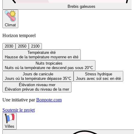
Brebis galeuses
Climat
Horizon temporel
2030
2050
2100
Température été
Hausse de la température moyenne en été
Nuits tropicales
Nuits où la température ne descend pas sous 20°C
Jours de canicule
Stress hydrique
Jours où la température dépasse 35°C
Jours avec sol sec en été
Élévation niveau mer
Élévation prévue du niveau de la mer
Une initiative par
Bonpote.com
Soutenir le projet
Villes