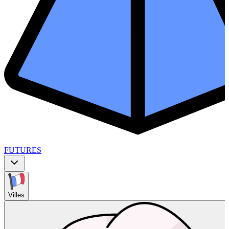
FUTURES
Villes