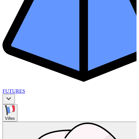
FUTURES
Villes