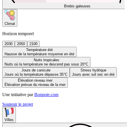
Brebis galeuses
Climat
Horizon temporel
2030
2050
2100
Température été
Hausse de la température moyenne en été
Nuits tropicales
Nuits où la température ne descend pas sous 20°C
Jours de canicule
Stress hydrique
Jours où la température dépasse 35°C
Jours avec sol sec en été
Élévation niveau mer
Élévation prévue du niveau de la mer
Une initiative par
Bonpote.com
Soutenir le projet
Villes