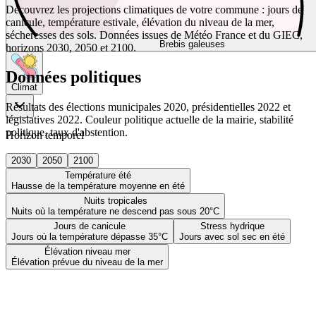
Découvrez les projections climatiques de votre commune : jours de
canicule, température estivale, élévation du niveau de la mer,
sécheresses des sols. Données issues de Météo France et du GIEC,
Brebis galeuses
horizons 2030, 2050 et 2100.
Données politiques
Climat
Résultats des élections municipales 2020, présidentielles 2022 et
législatives 2022. Couleur politique actuelle de la mairie, stabilité
politique, taux d'abstention.
Horizon temporel
2030
2050
2100
Température été
Hausse de la température moyenne en été
Nuits tropicales
Nuits où la température ne descend pas sous 20°C
Jours de canicule
Stress hydrique
Jours où la température dépasse 35°C
Jours avec sol sec en été
Élévation niveau mer
Élévation prévue du niveau de la mer