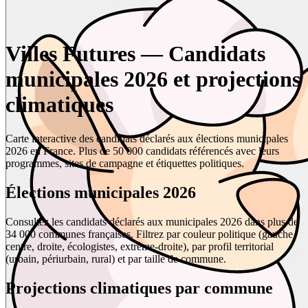
Villes Futures — Candidats
municipales 2026 et projections
climatiques
Carte interactive des candidats déclarés aux élections municipales
2026 en France. Plus de 50 000 candidats référencés avec leurs
programmes, sites de campagne et étiquettes politiques.
Élections municipales 2026
Consultez les candidats déclarés aux municipales 2026 dans plus de
34 000 communes françaises. Filtrez par couleur politique (gauche,
centre, droite, écologistes, extrême-droite), par profil territorial
(urbain, périurbain, rural) et par taille de commune.
Projections climatiques par commune